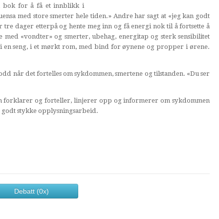
 bok for å få et innblikk i
luensa med store smerter hele tiden.» Andre har sagt at «jeg kan godt
r tre dager etterpå og hente meg inn og få energi nok til å fortsette å
med «vondter» og smerter, ubehag, energitap og sterk sensibilitet
r i en seng, i et mørkt rom, med bind for øynene og propper i ørene.
 trodd når det fortelles om sykdommen, smertene og tilstanden. «Du ser
en forklarer og forteller, linjerer opp og informerer om sykdommen
 et godt stykke opplysningsarbeid.
Debatt (0x)