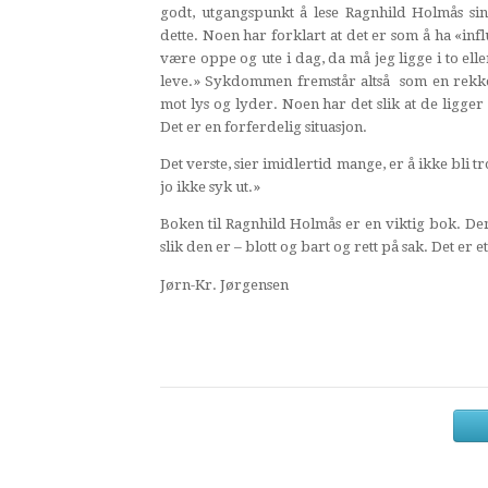
godt, utgangspunkt å lese Ragnhild Holmås sin
dette. Noen har forklart at det er som å ha «inf
være oppe og ute i dag, da må jeg ligge i to elle
leve.» Sykdommen fremstår altså som en rekke 
mot lys og lyder. Noen har det slik at de ligge
Det er en forferdelig situasjon.
Det verste, sier imidlertid mange, er å ikke bli
jo ikke syk ut.»
Boken til Ragnhild Holmås er en viktig bok. D
slik den er – blott og bart og rett på sak. Det er
Jørn-Kr. Jørgensen