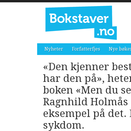
Nyheter
Forfatterfjes
Nye bøke
«Den kjenner bes
har den på», hete
boken «Men du ser
Ragnhild Holmås 
eksempel på det.
sykdom.