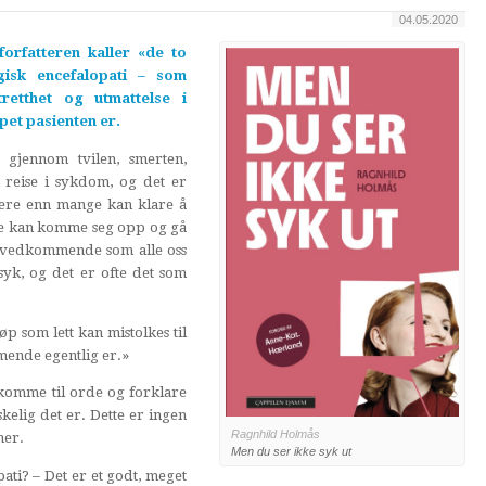
04.05.2020
rfatteren kaller «de to
gisk encefalopati – som
retthet og utmattelse i
pet pasienten er.
gjennom tvilen, smerten,
reise i sykdom, og det er
ere enn mange kan klare å
je kan komme seg opp og gå
er vedkommende som alle oss
yk, og det er ofte det som
 som lett kan mistolkes til
ende egentlig er.»
 komme til orde og forklare
elig det er. Dette er ingen
Ragnhild Holmås
ner.
Men du ser ikke syk ut
ti? – Det er et godt, meget