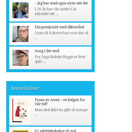
– Jeg har med egne øyne sett det
I 26 år har Ole André Lie
arbeidet tett ...
Ein pensjonist med diktarånd
Lysta til å skrive har vore der så
...
Song i det små
For Inga Robøle Hegge er livet
sjølv ...
Anmeldelser
Frans av Assisi – en helgen for
vår tid?
Man skal ikke ha gått så mange
...
Er selvhjelpsbøker til god