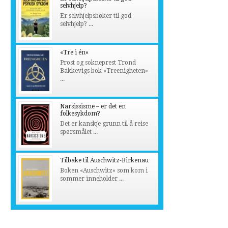
selvhjelp?
Er selvhjelpsbøker til god
selvhjelp? ...
«Tre i én»
Prost og sokneprest Trond
Bakkevigs bok «Treenigheten»
...
Narsissisme – er det en
folkesykdom?
Det er kanskje grunn til å reise
spørsmålet ...
Tilbake til Auschwitz-Birkenau
Boken «Auschwitz» som kom i
sommer inneholder ...