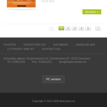
02.09.2021
les mer »
‹
›
1
2
3
4
5
NYHETER
FORFATTERFJES
NYE BØKER
ANMELDELSER
LITTERÆRT SPALTET
KONTAKT OSS
Ansvarlig utgiver: Regionaviser AS, Gamleveien 87, 4315 Sandnes
Tlf. 51961240
Fax. 51961251
tips@regionaviser.no
PC version
Copyright © 2013-2026 Bokstaver.no