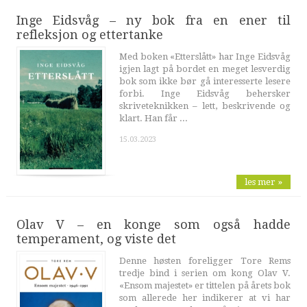
Inge Eidsvåg – ny bok fra en ener til
refleksjon og ettertanke
Med boken «Etterslått» har Inge Eidsvåg
igjen lagt på bordet en meget lesverdig
bok som ikke bør gå interesserte lesere
forbi. Inge Eidsvåg behersker
skriveteknikken – lett, beskrivende og
klart. Han får ...
15.03.2023
les mer »
Olav V – en konge som også hadde
temperament, og viste det
Denne høsten foreligger Tore Rems
tredje bind i serien om kong Olav V.
«Ensom majestet» er tittelen på årets bok
som allerede her indikerer at vi har