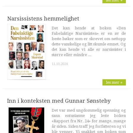
les mer »
Narsissistens hemmelighet
Det kan hende at boken «Den
Fabelaktige Narsissisten» er en av de
beste bøker som er skrevet om nettopp
dette vanskelige og litt skumle emnet. Og
det kan hende vi alle er narsissister i
større eller mindre ...
11.10.2024
les mer »
Inn i konteksten med Gunnar Sønsteby
Det var med ungdommelig spenning og
sann entusiasme jeg leste boken
«Rapport fra Nr. 24» for mange, mange
år siden. Siden traff jeg forfatteren og vi
ble venner. Vi snakket om boken som