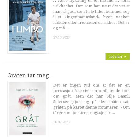
Å være flyktning er en tilstand av total
usikkerhet. Den som har vært det vet at
man så godt som hele tiden befinner seg
i et «ingenmannsland» hvor verken
nåtiden eller fremtiden er sikker. Det er
og må ...
27.10.2023
les mer »
Gråten tar meg ...
Det er ingen tvil om at det er en
prestasjon å skrive en omfattende bok
om gråt. Men det har Silje Baarli
Salvesen gjort og på den måten satt
gråten på kartet denne sommeren. «Om
tårer som berører, engasjerer ...
26.07.2023