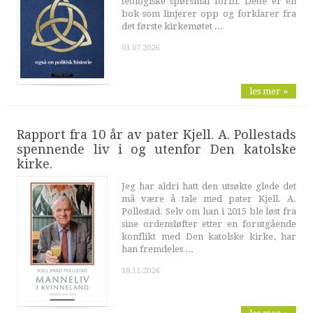
teologiske spørsmål forbi. Dette er en
bok som linjerer opp og forklarer fra
det første kirkemøtet ...
03.07.2026
les mer »
Rapport fra 10 år av pater Kjell. A. Pollestads
spennende liv i og utenfor Den katolske
kirke.
Jeg har aldri hatt den utsøkte glede det
må være å tale med pater Kjell. A.
Pollestad. Selv om han i 2015 ble løst fra
sine ordensløfter etter en forutgående
konflikt med Den katolske kirke, har
han fremdeles ...
18.11.2024