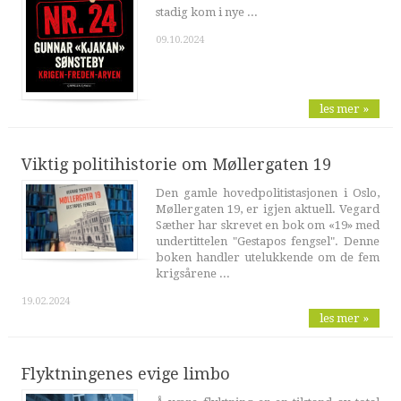
stadig kom i nye ...
09.10.2024
les mer »
Viktig politihistorie om Møllergaten 19
Den gamle hovedpolitistasjonen i Oslo,
Møllergaten 19, er igjen aktuell. Vegard
Sæther har skrevet en bok om «19» med
undertittelen "Gestapos fengsel". Denne
boken handler utelukkende om de fem
krigsårene ...
19.02.2024
les mer »
Flyktningenes evige limbo