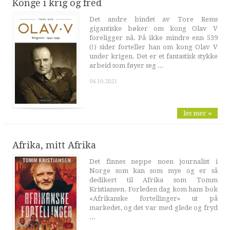
Konge i krig og fred
Det andre bindet av Tore Rems
gigantiske bøker om kong Olav V
foreligger nå. På ikke mindre enn 539
(!) sider forteller han om kong Olav V
under krigen. Det er et fantastisk stykke
arbeid som føyer seg ...
04.10.2021
les mer »
Afrika, mitt Afrika
Det finnes neppe noen journalist i
Norge som kan som mye og er så
dedikert til Afrika som Tomm
Kristiansen. Forleden dag kom hans bok
«Afrikanske fortellinger» ut på
markedet, og det var med glede og fryd
...