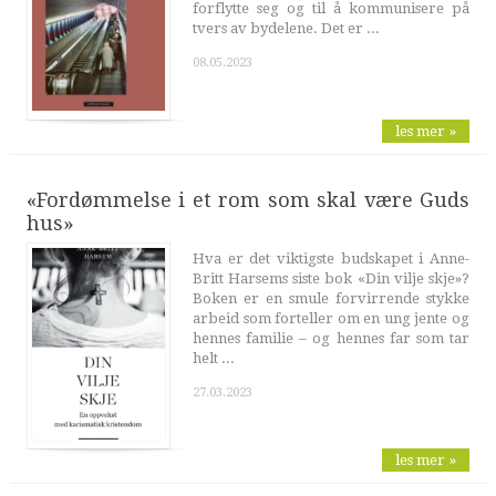
forflytte seg og til å kommunisere på
tvers av bydelene. Det er ...
08.05.2023
les mer »
«Fordømmelse i et rom som skal være Guds
hus»
Hva er det viktigste budskapet i Anne-
Britt Harsems siste bok «Din vilje skje»?
Boken er en smule forvirrende stykke
arbeid som forteller om en ung jente og
hennes familie – og hennes far som tar
helt ...
27.03.2023
les mer »