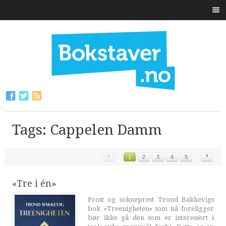
Tags: Cappelen Damm
‹
›
1
2
3
4
5
«Tre i én»
Prost og sokneprest Trond Bakkevigs
bok «Treenigheten» som nå foreligger
bør ikke gå den som er interessert i