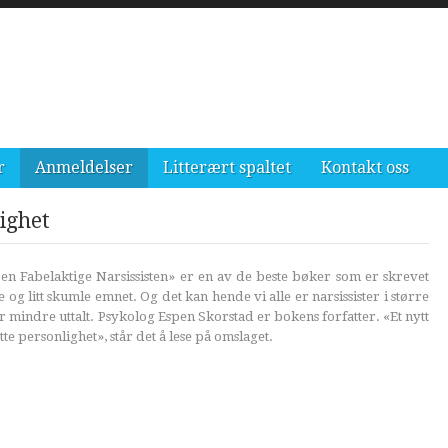
r
Anmeldelser
Litterært spaltet
Kontakt oss
ighet
n Fabelaktige Narsissisten» er en av de beste bøker som er skrevet
og litt skumle emnet. Og det kan hende vi alle er narsissister i større
r mindre uttalt. Psykolog Espen Skorstad er bokens forfatter. «Et nytt
tte personlighet», står det å lese på omslaget.