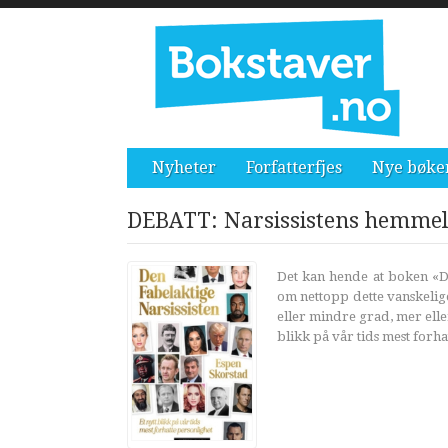
Nyheter
Forfatterfjes
Nye bøke
DEBATT: Narsissistens hemmel
Det kan hende at boken «De
om nettopp dette vanskelige 
eller mindre grad, mer elle
blikk på vår tids mest forha