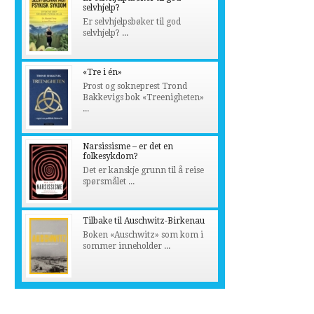
selvhjelp?
Er selvhjelpsbøker til god
selvhjelp? ...
«Tre i én»
Prost og sokneprest Trond
Bakkevigs bok «Treenigheten»
...
Narsissisme – er det en
folkesykdom?
Det er kanskje grunn til å reise
spørsmålet ...
Tilbake til Auschwitz-Birkenau
Boken «Auschwitz» som kom i
sommer inneholder ...