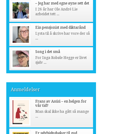
– Jeg har med egne øyne sett det
I 26 år har Ole André Lie
arbeidet tett ...
Ein pensjonist med diktarånd
Lysta til å skrive har vore der så
...
Song i det små
For Inga Robøle Hegge er livet
sjølv ...
Anmeldelser
Frans av Assisi – en helgen for
vår tid?
Man skal ikke ha gått så mange
...
Er selvhjelpsbøker til god