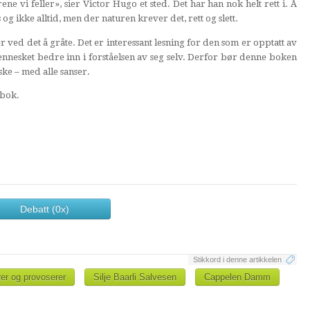
ene vi feller», sier Victor Hugo et sted. Det har han nok helt rett i. Å
 og ikke alltid, men der naturen krever det, rett og slett.
 ved det å gråte. Det er interessant lesning for den som er opptatt av
mennesket bedre inn i forståelsen av seg selv. Derfor bør denne boken
ske – med alle sanser.
 bok.
Debatt (0x)
Stikkord i denne artikkelen
er og provoserer
Silje Baarli Salvesen
Cappelen Damm