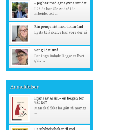
– Jeg har med egne øyne sett det
I 26 år har Ole André Lie
arbeidet tett ...
Ein pensjonist med diktarånd
Lysta til å skrive har vore der så
...
Song i det små
For Inga Robøle Hegge er livet
sjølv ...
Anmeldelser
Frans av Assisi – en helgen for
vår tid?
Man skal ikke ha gått så mange
...
Er selvhjelpsbøker til god