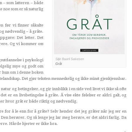
n – som latteren – både
ke noe som er så naturlig
en før vi finner såkalte
og nødvendig – å gråte.
ppgave: Det letter. Det
larere. Og vi kommer oss
Silje Baarli Salvesen
gsutdannelse i psykologi
Gråt
følgelig mye og godt om
ler hun om i denne boken
råtelandskap. Det gjør teksten menneskelig og ikke minst gjenkjennbar.
ur og betingelser, og gir innblikk i en side ved livet vi ikke så ofte
t er en livsbetingelse å gråte. Å vise ekte følelser er aldri galt, og
ner hvor gråt er både riktig og nødvendig.
re for å le enn for å gråte? Selv hender det jeg gråter når jeg ser en
. Den berører. Og så lenge jeg lar meg berøre, er det aldri farlig. Da
erre. Hårde hjerter er ikke bra.