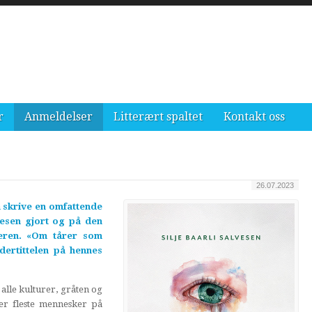
r
Anmeldelser
Litterært spaltet
Kontakt oss
26.07.2023
å skrive en omfattende
vesen gjort og på den
eren. «Om tårer som
dertittelen på hennes
alle kulturer, gråten og
ller fleste mennesker på