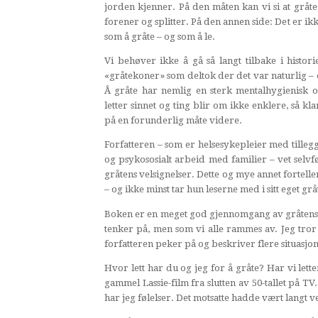
jorden kjenner. På den måten kan vi si at gråte
forener og splitter. På den annen side: Det er ik
som å gråte – og som å le.
Vi behøver ikke å gå så langt tilbake i histori
«gråtekoner» som deltok der det var naturlig – 
Å gråte har nemlig en sterk mentalhygienisk o
letter sinnet og ting blir om ikke enklere, så k
på en forunderlig måte videre.
Forfatteren – som er helsesykepleier med tilleg
og psykososialt arbeid med familier – vet selv
gråtens velsignelser. Dette og mye annet fortel
– og ikke minst tar hun leserne med i sitt eget g
Boken er en meget god gjennomgang av gråtens nat
tenker på, men som vi alle rammes av. Jeg tror de
forfatteren peker på og beskriver flere situasjo
Hvor lett har du og jeg for å gråte? Har vi lette
gammel Lassie-film fra slutten av 50-tallet på TV
har jeg følelser. Det motsatte hadde vært langt v