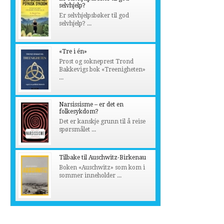
selvhjelp?
Er selvhjelpsbøker til god
selvhjelp? ...
«Tre i én»
Prost og sokneprest Trond
Bakkevigs bok «Treenigheten»
...
Narsissisme – er det en
folkesykdom?
Det er kanskje grunn til å reise
spørsmålet ...
Tilbake til Auschwitz-Birkenau
Boken «Auschwitz» som kom i
sommer inneholder ...