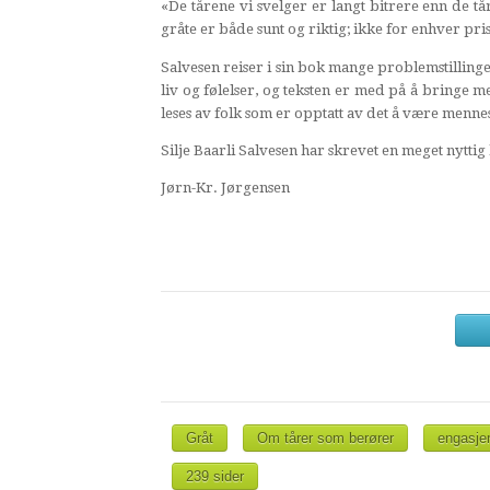
«De tårene vi svelger er langt bitrere enn de tår
gråte er både sunt og riktig; ikke for enhver pris
Salvesen reiser i sin bok mange problemstillinger
liv og følelser, og teksten er med på å bringe 
leses av folk som er opptatt av det å være menne
Silje Baarli Salvesen har skrevet en meget nyttig
Jørn-Kr. Jørgensen
Gråt
Om tårer som berører
engasjer
239 sider