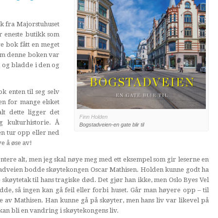
kk fra Majorstuhuset
r eneste butikk som
e bok fått en meget
 om denne boken var
d og bladde i den og
 enten til seg selv
 en for mange elsket
t dette ligger det
Finn Holden
 kulturhistorie. Å
Bogstadveien-en gate blir til
en tur opp eller ned
e å øse av!
entere alt, men jeg skal nøye meg med ett eksempel som gir leserne en
adveien bodde skøytekongen Oscar Mathisen. Holden kunne godt ha
e skøytetak til hans tragiske død. Det gjør han ikke, men Oslo Byes Vel
dde, så ingen kan gå feil eller forbi huset. Går man høyere opp – til
e av Mathisen. Han kunne gå på skøyter, men hans liv var likevel på
an bli en vandring i skøytekongens liv.