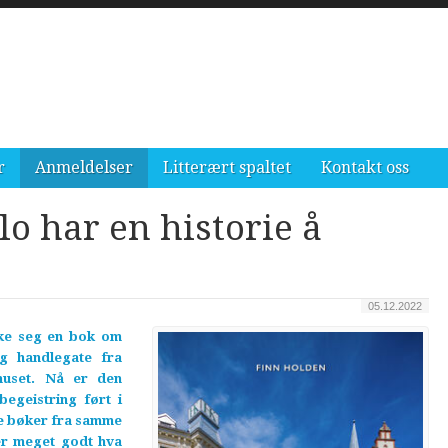
r
Anmeldelser
Litterært spaltet
Kontakt oss
lo har en historie å
05.12.2022
ske seg en bok om
g handlegate fra
uhuset. Nå er den
begeistring ført i
re bøker fra samme
ker meget godt hva