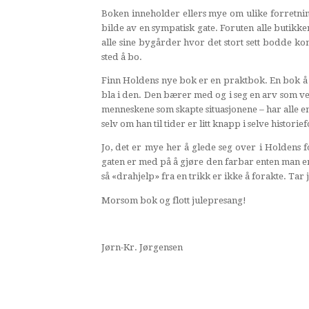
Boken inneholder ellers mye om ulike forretni
bilde av en sympatisk gate. Foruten alle butikke
alle sine bygårder hvor det stort sett bodde kon
sted å bo.
Finn Holdens nye bok er en praktbok. En bok å 
bla i den. Den bærer med og i seg en arv som ve
menneskene som skapte situasjonene – har alle e
selv om han til tider er litt knapp i selve historie
Jo, det er mye her å glede seg over i Holdens f
gaten er med på å gjøre den farbar enten man er u
så «drahjelp» fra en trikk er ikke å forakte. Tar j
Morsom bok og flott julepresang!
Jørn-Kr. Jørgensen