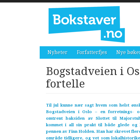
Nyheter
Forfatterfjes
Nye bøke
Bogstadveien i Os
fortelle
Til jul kunne nær sagt hvem som helst øn
Bogstadveien i Oslo – en forretnings- o
omtrent baksiden av Slottet til Majorst
kommet i all sin prakt til både glede og 
pennen av Finn Holden. Han har skrevet fle
område tidligere, og vet som lokalhistori