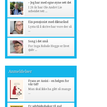
– Jeg har med egne øyne sett det
I 26 år har Ole André Lie
arbeidet tett ...
Ein pensjonist med diktarånd
Lysta til å skrive har vore der så
...
Song i det små
For Inga Robøle Hegge er livet
sjølv ...
Anmeldelser
Frans av Assisi – en helgen for
vår tid?
Man skal ikke ha gått så mange
...
Er selvhjelpsbøker til god