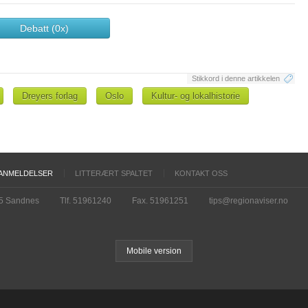
Debatt (0x)
Stikkord i denne artikkelen
Dreyers forlag
Oslo
Kultur- og lokalhistorie
ANMELDELSER
LITTERÆRT SPALTET
KONTAKT OSS
15 Sandnes
Tlf. 51961240
Fax. 51961251
tips@regionaviser.no
Mobile version