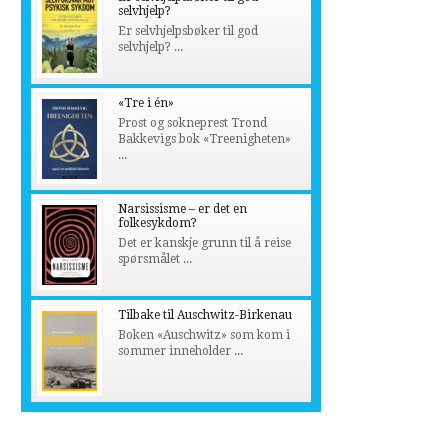
selvhjelp?
Er selvhjelpsbøker til god
selvhjelp? ...
«Tre i én»
Prost og sokneprest Trond
Bakkevigs bok «Treenigheten»
...
Narsissisme – er det en
folkesykdom?
Det er kanskje grunn til å reise
spørsmålet ...
Tilbake til Auschwitz-Birkenau
Boken «Auschwitz» som kom i
sommer inneholder ...