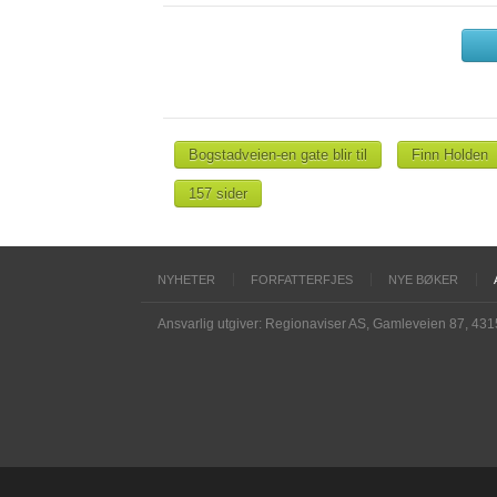
Bogstadveien-en gate blir til
Finn Holden
157 sider
NYHETER
FORFATTERFJES
NYE BØKER
Ansvarlig utgiver: Regionaviser AS, Gamleveien 87, 43