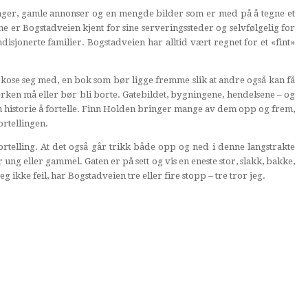
nger, gamle annonser og en mengde bilder som er med på å tegne et
ne er Bogstadveien kjent for sine serveringssteder og selvfølgelig for
disjonerte familier. Bogstadveien har alltid vært regnet for et «fint»
kose seg med, en bok som bør ligge fremme slik at andre også kan få
rken må eller bør bli borte. Gatebildet, bygningene, hendelsene – og
n historie å fortelle. Finn Holden bringer mange av dem opp og frem,
fortellingen.
ortelling. At det også går trikk både opp og ned i denne langstrakte
ng eller gammel. Gaten er på sett og vis en eneste stor, slakk, bakke,
eg ikke feil, har Bogstadveien tre eller fire stopp – tre tror jeg.