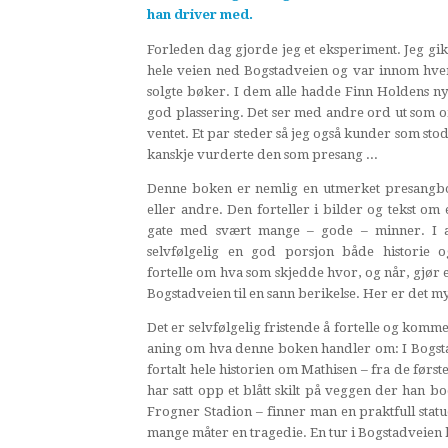
han driver med.
Forleden dag gjorde jeg et eksperiment. Jeg gi
hele veien ned Bogstadveien og var innom hve
solgte bøker. I dem alle hadde Finn Holdens ny
god plassering. Det ser med andre ord ut som
ventet. Et par steder så jeg også kunder som sto
kanskje vurderte den som presang ...
Denne boken er nemlig en utmerket presangbok
eller andre. Den forteller i bilder og tekst om
gate med svært mange – gode – minner. I al
selvfølgelig en god porsjon både historie og
fortelle om hva som skjedde hvor, og når, gjør 
Bogstadveien til en sann berikelse. Her er det my
Det er selvfølgelig fristende å fortelle og komm
aning om hva denne boken handler om: I Bogst
fortalt hele historien om Mathisen – fra de først
har satt opp et blått skilt på veggen der han bo
Frogner Stadion – finner man en praktfull statu
mange måter en tragedie. En tur i Bogstadveien k