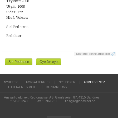
Trykket: 2008
Utgitt: 2008
Sider: 322
Nivå: Voksen
Siri Pedersen
Redaktør -
Stikkord i denne artikkelen
Siri Pedersen
Øye for øye
NYHETER
FORFATTERFJES
NYE BØKER
ANMELDELSER
LITTERÆRT SPALTET
KONTAKT OSS
Ansvarlig utgiver: Regionaviser AS, Gamleveien 87, 4315 Sandnes
Tlf. 51961240
Fax. 51961251
tips@regionaviser.no