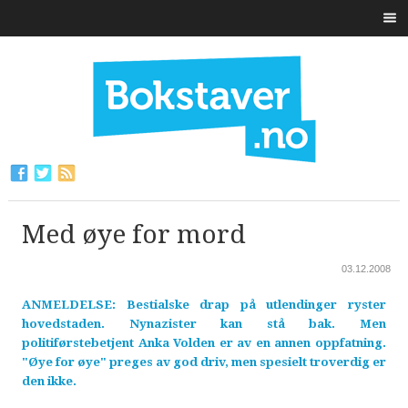
Med øye for mord
03.12.2008
ANMELDELSE: Bestialske drap på utlendinger ryster
hovedstaden. Nynazister kan stå bak. Men
politiførstebetjent Anka Volden er av en annen oppfatning.
"Øye for øye" preges av god driv, men spesielt troverdig er
den ikke.