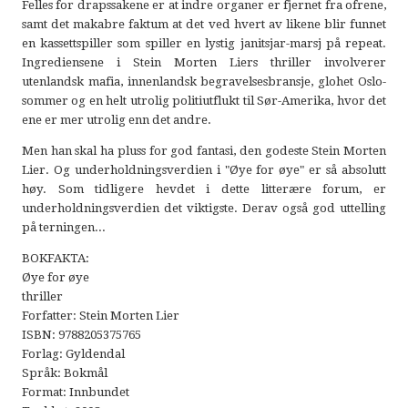
Felles for drapssakene er at indre organer er fjernet fra ofrene,
samt det makabre faktum at det ved hvert av likene blir funnet
en kassettspiller som spiller en lystig janitsjar-marsj på repeat.
Ingrediensene i Stein Morten Liers thriller involverer
utenlandsk mafia, innenlandsk begravelsesbransje, glohet Oslo-
sommer og en helt utrolig politiutflukt til Sør-Amerika, hvor det
ene er mer utrolig enn det andre.
Men han skal ha pluss for god fantasi, den godeste Stein Morten
Lier. Og underholdningsverdien i "Øye for øye" er så absolutt
høy. Som tidligere hevdet i dette litterære forum, er
underholdningsverdien det viktigste. Derav også god uttelling
på terningen...
BOKFAKTA:
Øye for øye
thriller
Forfatter: Stein Morten Lier
ISBN: 9788205375765
Forlag: Gyldendal
Språk: Bokmål
Format: Innbundet