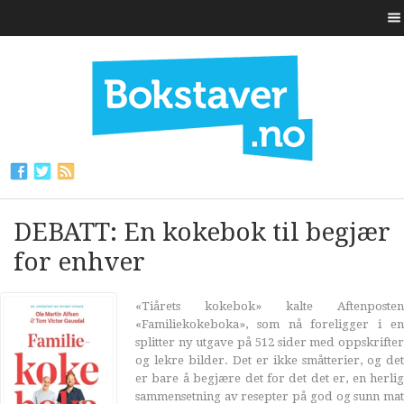
DEBATT: En kokebok til begjær
for enhver
«Tiårets kokebok» kalte Aftenposten
«Familiekokeboka», som nå foreligger i en
splitter ny utgave på 512 sider med oppskrifter
og lekre bilder. Det er ikke småtterier, og det
er bare å begjære det for det det er, en herlig
sammensetning av resepter på god og sunn mat