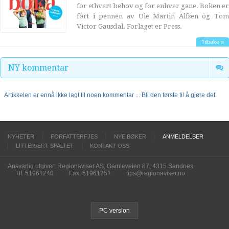
for ethvert behov og for enhver gane. Boken er
ført i pennen av Ole Martin Alfsen og Tom
Victor Gausdal. Forlaget er Press.
Tilbake »
NY kommentar
Artikkelen er ennå ikke lagt til noen kommentar ... Bli den første til å gjøre det.
NYHETER
FORFATTERFJES
NYE BØKER
ANMELDELSER
LITTERÆRT SPALTET
KONTAKT OSS
Ansvarlig utgiver: Regionaviser AS, Gamleveien 87, 4315 Sandnes
Tlf. 51961240
Fax. 51961251
tips@regionaviser.no
PC version