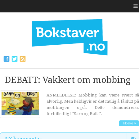
DEBATT: Vakkert om mobbing
ANMELDELSE: Mobbing kan være svært så
alvorlig. Men heldigvis er det mulig å få slutt på
mobbingen også. Dette demonstreres
forbilledlig i "Sara og Bølla".
Tilbake »
NY kommentar