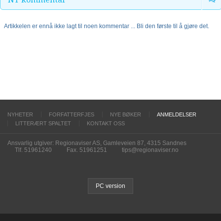
Artikkelen er ennå ikke lagt til noen kommentar ... Bli den første til å gjøre det.
NYHETER
FORFATTERFJES
NYE BØKER
ANMELDELSER
LITTERÆRT SPALTET
KONTAKT OSS
Ansvarlig utgiver: Regionaviser AS, Gamleveien 87, 4315 Sandnes
Tlf. 51961240
Fax. 51961251
tips@regionaviser.no
PC version