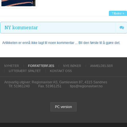
Tilbake »
NY kommentar
Artikkelen er ennå ikke lagt til noen kommentar ... Bli den første til å gjøre det.
NYHETER
FORFATTERFJES
NYE BØKER
ANMELDELSER
LITTERÆRT SPALTET
KONTAKT OSS
Ansvarlig utgiver: Regionaviser AS, Gamleveien 87, 4315 Sandnes
Tlf. 51961240
Fax. 51961251
tips@regionaviser.no
PC version