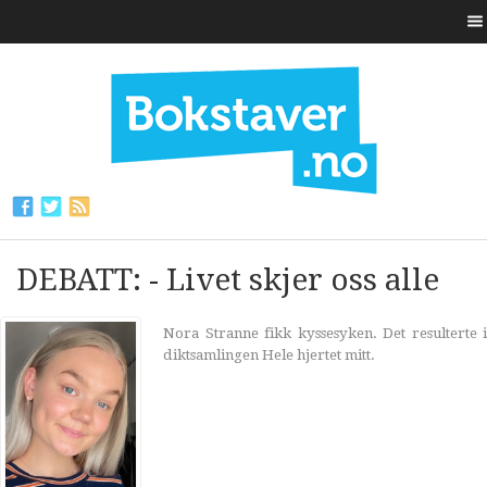
DEBATT: - Livet skjer oss alle
Nora Stranne fikk kyssesyken. Det resulterte i
diktsamlingen Hele hjertet mitt.