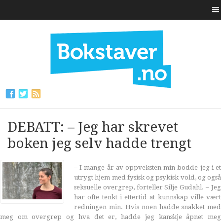
DEBATT: – Jeg har skrevet
boken jeg selv hadde trengt
– I mange år av oppveksten min bodde jeg i et
utrygt hjem med fysisk og psykisk vold, og også
seksuelle overgrep, forteller Silje Gudahl. – Jeg
har ofte tenkt i ettertid at kunnskap ville vært
redningen min. Hvis noen hadde snakket med
meg om overgrep og hva det er, hadde jeg kanskje åpnet meg