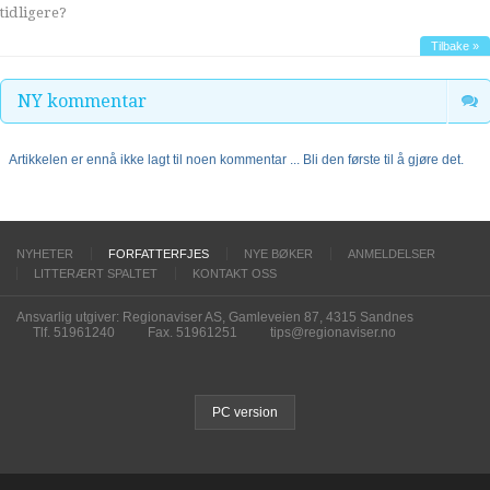
tidligere?
Tilbake »
NY kommentar
Artikkelen er ennå ikke lagt til noen kommentar ... Bli den første til å gjøre det.
NYHETER
FORFATTERFJES
NYE BØKER
ANMELDELSER
LITTERÆRT SPALTET
KONTAKT OSS
Ansvarlig utgiver: Regionaviser AS, Gamleveien 87, 4315 Sandnes
Tlf. 51961240
Fax. 51961251
tips@regionaviser.no
PC version