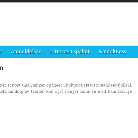
r
Anmeldelser
Litterært spaltet
Kontakt oss
n
r et stort antall tanker og ideer i bokprosjektet Forstandens fjolleri.
mpleks samling av tekster som også henger sammen med hans forrige