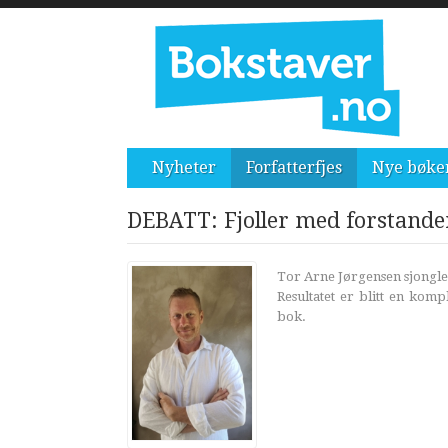
Nyheter
Forfatterfjes
Nye bøke
DEBATT: Fjoller med forstande
Tor Arne Jørgensen sjonglere
Resultatet er blitt en ko
bok.