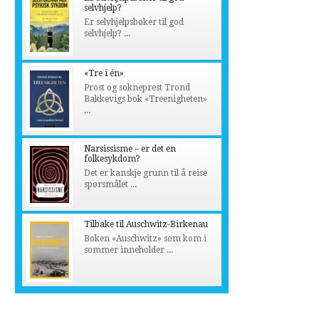
selvhjelp?
Er selvhjelpsbøker til god
selvhjelp? ...
«Tre i én»
Prost og sokneprest Trond
Bakkevigs bok «Treenigheten»
...
Narsissisme – er det en
folkesykdom?
Det er kanskje grunn til å reise
spørsmålet ...
Tilbake til Auschwitz-Birkenau
Boken «Auschwitz» som kom i
sommer inneholder ...