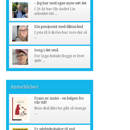
– Jeg har med egne øyne sett det
I 26 år har Ole André Lie
arbeidet tett ...
Ein pensjonist med diktarånd
Lysta til å skrive har vore der så
...
Song i det små
For Inga Robøle Hegge er livet
sjølv ...
Anmeldelser
Frans av Assisi – en helgen for
vår tid?
Man skal ikke ha gått så mange
...
Er selvhjelpsbøker til god