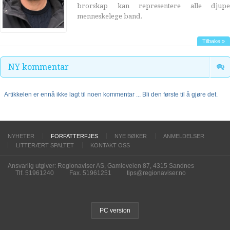
brorskap kan representere alle djupe
menneskelege band.
Tilbake »
NY kommentar
Artikkelen er ennå ikke lagt til noen kommentar ... Bli den første til å gjøre det.
NYHETER
FORFATTERFJES
NYE BØKER
ANMELDELSER
LITTERÆRT SPALTET
KONTAKT OSS
Ansvarlig utgiver: Regionaviser AS, Gamleveien 87, 4315 Sandnes
Tlf. 51961240
Fax. 51961251
tips@regionaviser.no
PC version