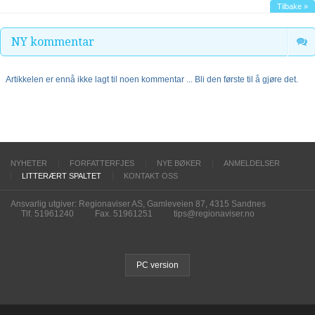
Tilbake »
NY kommentar
Artikkelen er ennå ikke lagt til noen kommentar ... Bli den første til å gjøre det.
NYHETER
FORFATTERFJES
NYE BØKER
ANMELDELSER
LITTERÆRT SPALTET
KONTAKT OSS
Ansvarlig utgiver: Regionaviser AS, Gamleveien 87, 4315 Sandnes
Tlf. 51961240
Fax. 51961251
tips@regionaviser.no
PC version