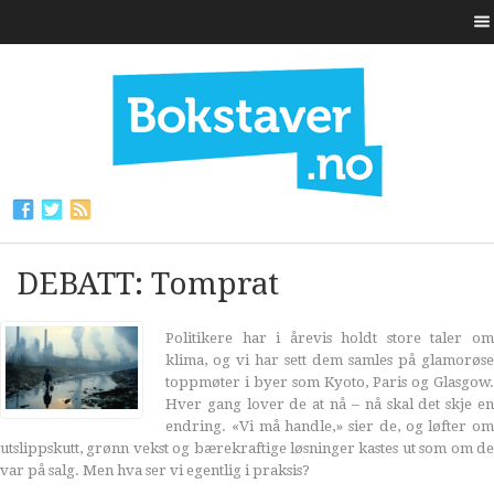
DEBATT: Tomprat
Politikere har i årevis holdt store taler om
klima, og vi har sett dem samles på glamorøse
toppmøter i byer som Kyoto, Paris og Glasgow.
Hver gang lover de at nå – nå skal det skje en
endring. «Vi må handle,» sier de, og løfter om
utslippskutt, grønn vekst og bærekraftige løsninger kastes ut som om de
var på salg. Men hva ser vi egentlig i praksis?