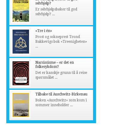
selvhjelp?
Er selvhjelpsbøker til god
selvhjelp? ...
«Tre i én»
Prost og sokneprest Trond
Bakkevigs bok «Treenigheten»
...
Narsissisme – er det en
folkesykdom?
Det er kanskje grunn til å reise
spørsmålet ...
Tilbake til Auschwitz-Birkenau
Boken «Auschwitz» som kom i
sommer inneholder ...