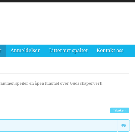
r
Anmeldelser
Litterært spaltet
Kontakt oss
l sammen speiler en åpen himmel over Guds skaperverk
Tilbake »