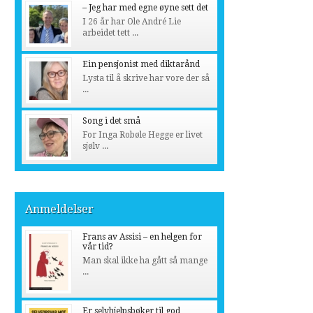
– Jeg har med egne øyne sett det
I 26 år har Ole André Lie
arbeidet tett ...
Ein pensjonist med diktarånd
Lysta til å skrive har vore der så
...
Song i det små
For Inga Robøle Hegge er livet
sjølv ...
Anmeldelser
Frans av Assisi – en helgen for
vår tid?
Man skal ikke ha gått så mange
...
Er selvhjelpsbøker til god