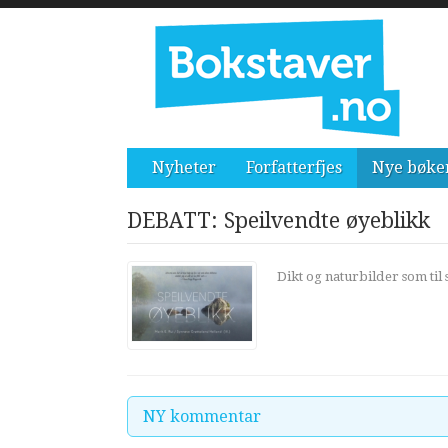
Nyheter
Forfatterfjes
Nye bøke
DEBATT: Speilvendte øyeblikk
Dikt og naturbilder som ti
NY kommentar