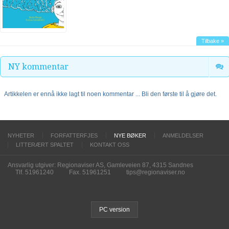
Tilbake »
NY kommentar
Artikkelen er ennå ikke lagt til noen kommentar ... Bli den første til å gjøre det.
NYHETER
FORFATTERFJES
NYE BØKER
ANMELDELSER
LITTERÆRT SPALTET
KONTAKT OSS
Ansvarlig utgiver: Regionaviser AS, Gamleveien 87, 4315 Sandnes
Tlf. 51961240
Fax. 51961251
tips@regionaviser.no
PC version