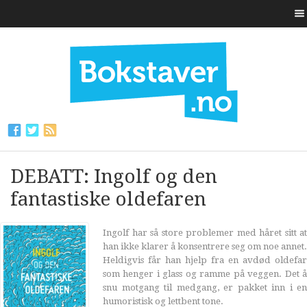
DEBATT: Ingolf og den
fantastiske oldefaren
Ingolf har så store problemer med håret sitt at
han ikke klarer å konsentrere seg om noe annet.
Heldigvis får han hjelp fra en avdød oldefar
som henger i glass og ramme på veggen. Det å
snu motgang til medgang, er pakket inn i en
humoristisk og lettbent tone.