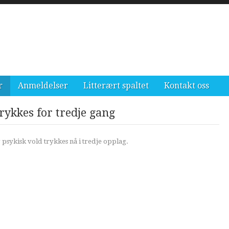
r
Anmeldelser
Litterært spaltet
Kontakt oss
rykkes for tredje gang
g psykisk vold trykkes nå i tredje opplag.