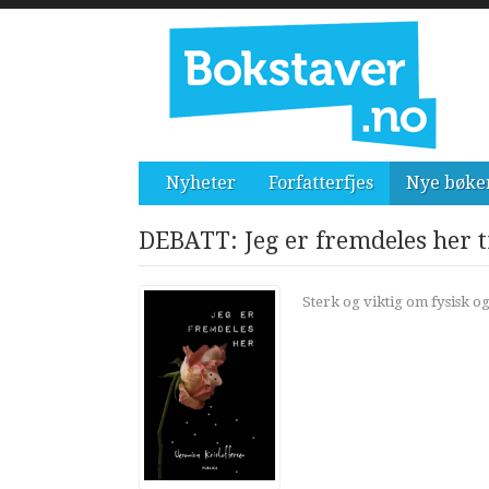
Nyheter
Forfatterfjes
Nye bøke
DEBATT: Jeg er fremdeles her t
Sterk og viktig om fysisk o