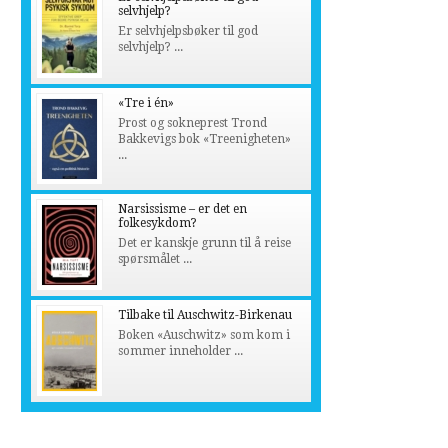
selvhjelp?
Er selvhjelpsbøker til god
selvhjelp? ...
«Tre i én»
Prost og sokneprest Trond
Bakkevigs bok «Treenigheten»
...
Narsissisme – er det en
folkesykdom?
Det er kanskje grunn til å reise
spørsmålet ...
Tilbake til Auschwitz-Birkenau
Boken «Auschwitz» som kom i
sommer inneholder ...