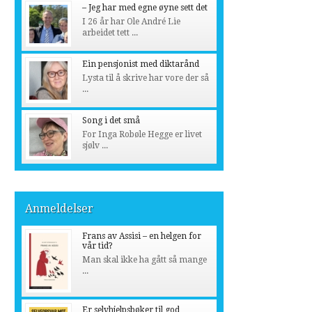
– Jeg har med egne øyne sett det
I 26 år har Ole André Lie
arbeidet tett ...
Ein pensjonist med diktarånd
Lysta til å skrive har vore der så
...
Song i det små
For Inga Robøle Hegge er livet
sjølv ...
Anmeldelser
Frans av Assisi – en helgen for
vår tid?
Man skal ikke ha gått så mange
...
Er selvhjelpsbøker til god