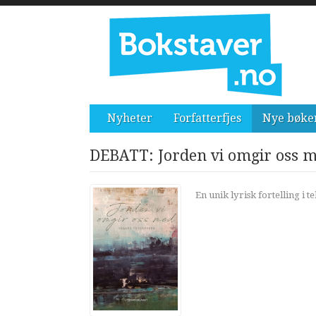
Nyheter
Forfatterfjes
Nye bøke
DEBATT: Jorden vi omgir oss 
En unik lyrisk fortelling i t