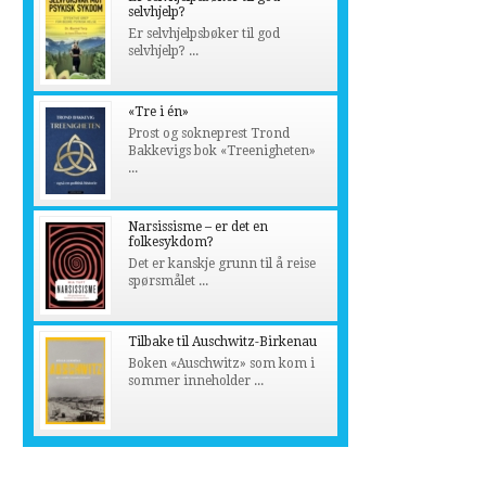
selvhjelp?
Er selvhjelpsbøker til god
selvhjelp? ...
«Tre i én»
Prost og sokneprest Trond
Bakkevigs bok «Treenigheten»
...
Narsissisme – er det en
folkesykdom?
Det er kanskje grunn til å reise
spørsmålet ...
Tilbake til Auschwitz-Birkenau
Boken «Auschwitz» som kom i
sommer inneholder ...