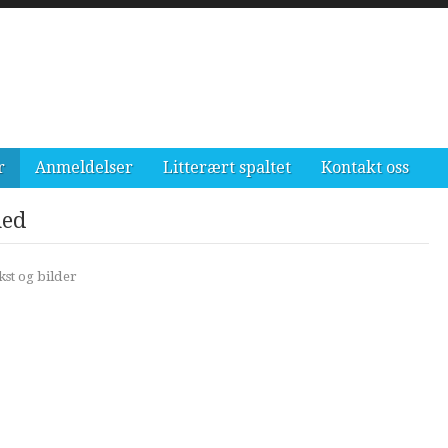
r
Anmeldelser
Litterært spaltet
Kontakt oss
med
ekst og bilder