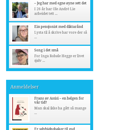
– Jeg har med egne øyne sett det
I 26 år har Ole André Lie
arbeidet tett ...
Ein pensjonist med diktarånd
Lysta til å skrive har vore der så
...
Song i det små
For Inga Robøle Hegge er livet
sjølv ...
Anmeldelser
Frans av Assisi – en helgen for
vår tid?
Man skal ikke ha gått så mange
...
Er selvhjelpsbøker til god