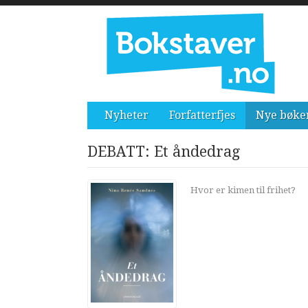
Nyheter
Forfatterfjes
Nye bøke
DEBATT: Et åndedrag
Hvor er kimen til frihet?