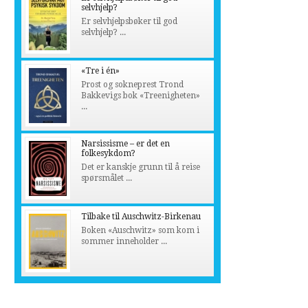
selvhjelp?
Er selvhjelpsbøker til god
selvhjelp? ...
«Tre i én»
Prost og sokneprest Trond
Bakkevigs bok «Treenigheten»
...
Narsissisme – er det en
folkesykdom?
Det er kanskje grunn til å reise
spørsmålet ...
Tilbake til Auschwitz-Birkenau
Boken «Auschwitz» som kom i
sommer inneholder ...