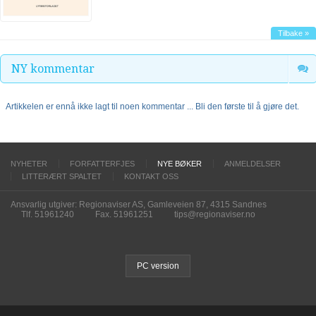
Tilbake »
NY kommentar
Artikkelen er ennå ikke lagt til noen kommentar ... Bli den første til å gjøre det.
NYHETER
FORFATTERFJES
NYE BØKER
ANMELDELSER
LITTERÆRT SPALTET
KONTAKT OSS
Ansvarlig utgiver: Regionaviser AS, Gamleveien 87, 4315 Sandnes
Tlf. 51961240
Fax. 51961251
tips@regionaviser.no
PC version