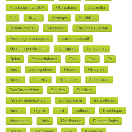
Mandskoret av 1914
Oljemalerier
Akvareller
Ord
Uttrykk
Meninger
Skråblikk
Sosiale medier
Relasjoner
Vår digitale verden
Personlige prestasjoner
Samfunnsdebatt
Stjernetegn i skuddet
Lystløgner
Lucky Lips
Sjelen
Samvittigheten
Folk
Fisk
Fe
Vind
Sesongarbeid
Filosofi
On og off
Busser
Lotteriliv
Bølgeblikk
Tidens tann
SvarSmarttelefon
Selvfies
Publikum
PrestekrageneLeksjon
Landegrenser
Irettsettelse
Himmel
Digital
Jord
Fullmåne
Konklusjon
Håndarbeid
Arkiv
Mobilisering
Fengselsfugler
Høsten
Stjernetegn
Duell
Klatrerose