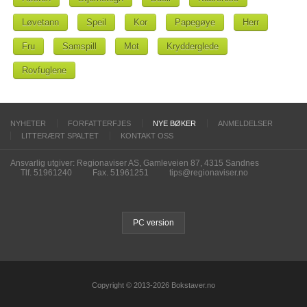
Løvetann
Speil
Kor
Papegøye
Herr
Fru
Samspill
Mot
Krydderglede
Rovfuglene
NYHETER
FORFATTERFJES
NYE BØKER
ANMELDELSER
LITTERÆRT SPALTET
KONTAKT OSS
Ansvarlig utgiver: Regionaviser AS, Gamleveien 87, 4315 Sandnes
Tlf. 51961240
Fax. 51961251
tips@regionaviser.no
PC version
Copyright © 2013-2026 Bokstaver.no