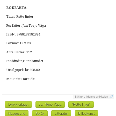
BOKFAKTA:
Tittel: Rette linjer
Forfatter: Jan Terje Våga
ISBN: 9788283982824
Format: 13 x 20
Antall sider: 112
Innbinding: innbundet
Utsalgspris kr 298.00
Mai Britt Hareide
Stikkord i denne artikkelen
Lyrikkforlaget
Jan Terje Våga
"Rette linjer"
Haugesund
Språk
Litteratur
Billedkunst