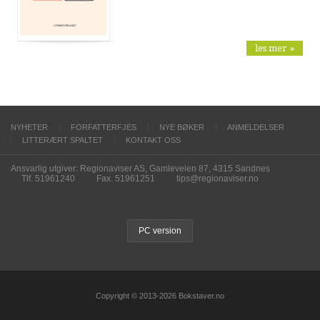
les mer »
NYHETER
FORFATTERFJES
NYE BØKER
ANMELDELSER
LITTERÆRT SPALTET
KONTAKT OSS
Ansvarlig utgiver: Regionaviser AS, Gamleveien 87, 4315 Sandnes
Tlf. 51961240
Fax. 51961251
tips@regionaviser.no
PC version
Copyright © 2013-2026 Bokstaver.no