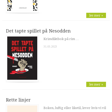
les mer »
Det tapte spillet på Nesodden
Krimdiktbok på rim …
31.03.2023
les mer »
Rette linjer
Boken, luftig eller liketil, lever hvis vi vil