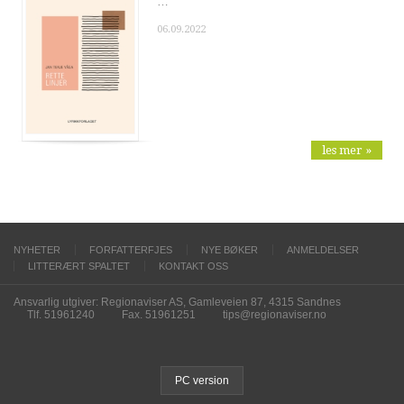
…
06.09.2022
les mer »
NYHETER
FORFATTERFJES
NYE BØKER
ANMELDELSER
LITTERÆRT SPALTET
KONTAKT OSS
Ansvarlig utgiver: Regionaviser AS, Gamleveien 87, 4315 Sandnes
Tlf. 51961240
Fax. 51961251
tips@regionaviser.no
PC version