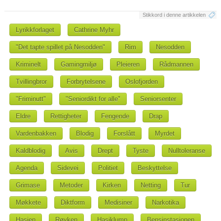
Stikkord i denne artikkelen
Lyrikkforlaget
Cathrine Myhr
"Det tapte spillet på Nesodden"
Rim
Nesodden
Kriminelt
Gamingmiljø
Pleieren
Rådmannen
Tvillingbror
Forbrytelsene
Oslofjorden
"Friminutt"
"Seniordikt for alle"
Seniorsenter
Eldre
Rettigheter
Fengende
Drap
Vardenbakken
Blodig
Forslått
Myrdet
Kaldblodig
Avis
Drept
Tyste
Nulltoleranse
Agenda
Sidevei
Politiet
Beskyttelse
Grimase
Metoder
Kirken
Netting
Tur
Møkkete
Diktform
Medisiner
Narkotika
Hasjen
Røyken
Hasjklump
Bensinstasjonen