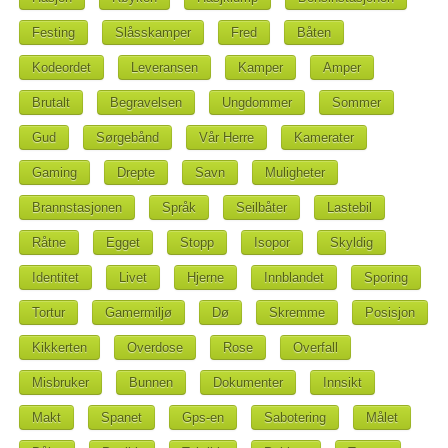
Festing
Slåsskamper
Fred
Båten
Kodeordet
Leveransen
Kamper
Amper
Brutalt
Begravelsen
Ungdommer
Sommer
Gud
Sørgebånd
Vår Herre
Kamerater
Gaming
Drepte
Savn
Muligheter
Brannstasjonen
Språk
Seilbåter
Lastebil
Råtne
Egget
Stopp
Isopor
Skyldig
Identitet
Livet
Hjerne
Innblandet
Sporing
Tortur
Gamermiljø
Dø
Skremme
Posisjon
Kikkerten
Overdose
Rose
Overfall
Misbruker
Bunnen
Dokumenter
Innsikt
Makt
Spanet
Gps-en
Sabotering
Målet