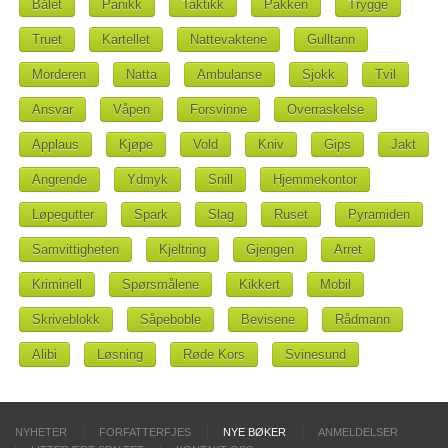
Bålet
Panikk
Taktikk
Pakken
Trygge
Truet
Kartellet
Nattevaktene
Gulltann
Morderen
Natta
Ambulanse
Sjokk
Tvil
Ansvar
Våpen
Forsvinne
Overraskelse
Applaus
Kjøpe
Vold
Kniv
Gips
Jakt
Angrende
Ydmyk
Snill
Hjemmekontor
Løpegutter
Spark
Slag
Ruset
Pyramiden
Samvittigheten
Kjeltring
Gjengen
Arret
Kriminell
Spørsmålene
Kikkert
Mobil
Skriveblokk
Såpeboble
Bevisene
Rådmann
Alibi
Løsning
Røde Kors
Svinesund
NYHETER
FORFATTERFJES
NYE BØKER
ANMELDELSER