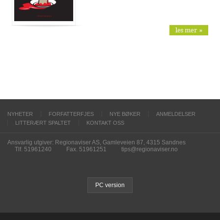
les mer »
NYHETER
FORFATTERFJES
NYE BØKER
ANMELDELSER
LITTERÆRT SPALTET
KONTAKT OSS
Ansvarlig utgiver: Regionaviser AS, Gamleveien 87, 4315 Sandnes
Tlf. 51961240
Fax. 51961251
tips@regionaviser.no
PC version