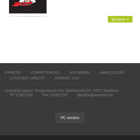
les mer »
NYHETER
FORFATTERFJES
NYE BØKER
ANMELDELSER
LITTERÆRT SPALTET
KONTAKT OSS
Ansvarlig utgiver: Regionaviser AS, Gamleveien 87, 4315 Sandnes
Tlf. 51961240
Fax. 51961251
tips@regionaviser.no
PC version