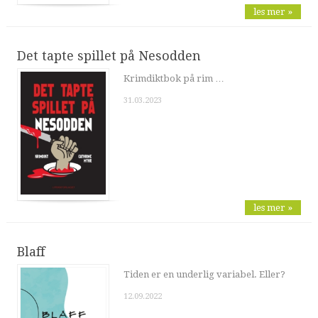
les mer »
Det tapte spillet på Nesodden
Krimdiktbok på rim …
31.03.2023
les mer »
Blaff
Tiden er en underlig variabel. Eller?
12.09.2022