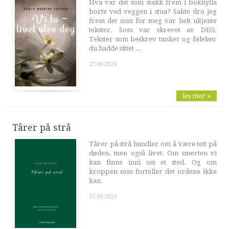
Hva var det som stakk frem i bokhylla
borte ved veggen i stua? Sakte dro jeg
frem det som for meg var helt ukjente
tekster. Som var skrevet av DEG.
Tekster som beskrev tanker og følelser
du hadde sittet ...
27.08.2024
les mer »
Tårer på strå
Tårer på strå handler om å være tett på
døden, men også livet. Om smerten vi
kan finne inni oss et sted. Og om
kroppen som forteller det ordene ikke
kan.
27.08.2024