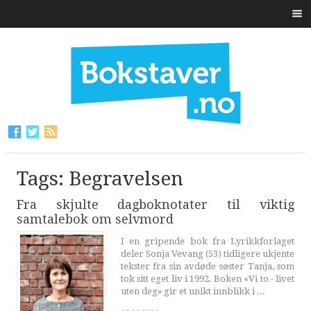
Tags: Begravelsen
Fra skjulte dagboknotater til viktig
samtalebok om selvmord
I en gripende bok fra Lyrikkforlaget
deler Sonja Vevang (53) tidligere ukjente
tekster fra sin avdøde søster Tanja, som
tok sitt eget liv i 1992. Boken «Vi to - livet
uten deg» gir et unikt innblikk i ...