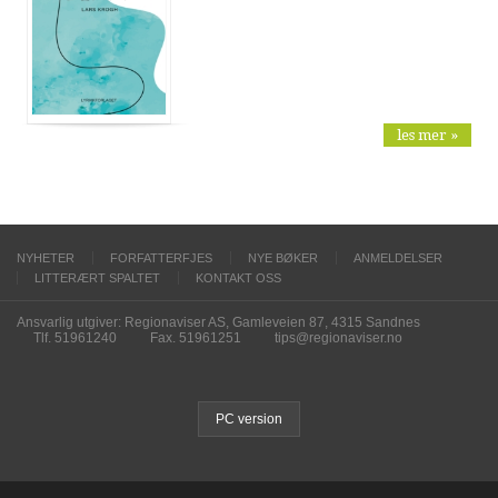
les mer »
NYHETER
FORFATTERFJES
NYE BØKER
ANMELDELSER
LITTERÆRT SPALTET
KONTAKT OSS
Ansvarlig utgiver: Regionaviser AS, Gamleveien 87, 4315 Sandnes
Tlf. 51961240
Fax. 51961251
tips@regionaviser.no
PC version