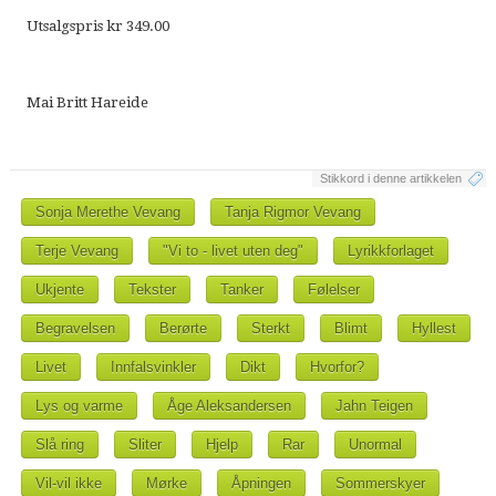
Utsalgspris kr 349.00
Mai Britt Hareide
Stikkord i denne artikkelen
Sonja Merethe Vevang
Tanja Rigmor Vevang
Terje Vevang
"Vi to - livet uten deg"
Lyrikkforlaget
Ukjente
Tekster
Tanker
Følelser
Begravelsen
Berørte
Sterkt
Blimt
Hyllest
Livet
Innfalsvinkler
Dikt
Hvorfor?
Lys og varme
Åge Aleksandersen
Jahn Teigen
Slå ring
Sliter
Hjelp
Rar
Unormal
Vil-vil ikke
Mørke
Åpningen
Sommerskyer