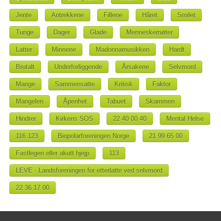
Jente
Antrekkene
Fillene
Håret
Smilet
Tunge
Dager
Glade
Menneskemøter
Latter
Minnene
Madonnamusikken
Hardt
Brutalt
Underforliggende
Årsakene
Selvmord
Mange
Sammensatte
Kritisk
Faktor
Mangelen
Åpenhet
Tabuet
Skammen
Hindrer
Kirkens SOS
22 40 00 40
Mental Helse
116 123
Biopolarforeningen Norge
21 99 65 00
Fastlegen eller akutt hjejp
113
LEVE - Landsforeningen for etterlatte ved selvmord
22 36 17 00