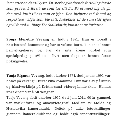
leter etter en dør til lyset. En sterk og lindrende fortelling for de
som prøver å forstå de som tar sitt liv. På et merkelig vis gir
den også kraft til oss som er igjen. Den hjelper oss å forstå og
respektere valget som ble tatt. Anbefales til de som står igjen
og vil forstå.» - Bjørg Thorhallsdottir, kunstner og forfatter
Sonja Merethe Vevang
er født i 1971. Hun er bosatt i
Kristiansund kommune og har to voksne barn. Hun er utdannet
barnehagelærer og har de siste årene jobbet som
spesialpedagog. «Vi to – livet uten deg» er hennes første
bokutgivelse.
Tanja Rigmor Vevang
, født oktober 1974, død januar 1992, var
bosatt på Vevang i Hustadvika kommune. Hun var elev på kunst-
og håndverklinja på Kristiansund videregående skole. Hennes
store drøm var å bli designer.
Terje Vevang, født oktober 1950, død juni 2011, 60 år gammel,
var maskinfører og amatørfotograf. Medlem av Molde og
Hustadvika kameraklubb. Deltok på ulike fotoutstillinger
gjennom kameraklubbene og holdt også seperatutstillinger.