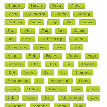
Himmelen
Høstens
Farger
Vinteren
Snøen
Liljekonvallen
Blomstre
Vanskelig
Redd meg
Verden
Drep
Meg
Lengsel
Trist
Ukjent
Tomt
Veik
Utsetter
Død
Svane
Livet er for kjipt
Blomster
Norgesflagget
Ugress
Skjell
Tårer
Kroppen
Enkle
Begraves
Redsel
Angst
Overvinne
Bilde
Glitter
Gull
Hjelpende
Hånd
Vennlig
Bånd
Tro
Himmelrike
En vakker dag
Lik
Hvorfor meg?
Forlatt
Sorgen
Skjebne
Hestehoven
Isen
Sinne
Sjokk
Trishet
Savn
Takknemlighet
Sorg
Sprudlende
Beskjeden
Kreativ
Glad