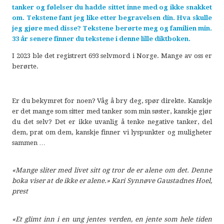
tanker og følelser du hadde sittet inne med og ikke snakket
om. Tekstene fant jeg like etter begravelsen din. Hva skulle
jeg gjøre med disse? Tekstene berørte meg og familien min.
33 år senere finner du tekstene i denne lille diktboken.
I 2023 ble det registrert 693 selvmord i Norge. Mange av oss er
berørte.
Er du bekymret for noen? Våg å bry deg, spør direkte. Kanskje
er det mange som sitter med tanker som min søster, kanskje gjør
du det selv? Det er ikke uvanlig å tenke negative tanker, del
dem, prat om dem, kanskje finner vi lyspunkter og muligheter
sammen …
«Mange sliter med livet sitt og tror de er alene om det. Denne
boka viser at de ikke er alene.» Kari Synnøve Gaustadnes Hoel,
prest
«Et glimt inn i en ung jentes verden, en jente som hele tiden