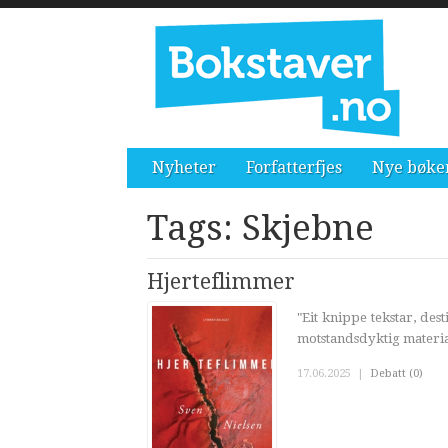
Nyheter
Forfatterfjes
Nye bøke
Tags: Skjebne
Hjerteflimmer
"Eit knippe tekstar, dest
motstandsdyktig materia
17.06.2025
|
Debatt (0)