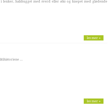
t i lenker, halshugget med sverd eller øks og knepet med glødende
les mer »
ihistoriene ...
les mer »