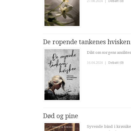
27.08.2024
|
Debatt (0)
De ropende tankenes hvisken
Dikt om sorgens ansikte
16.04.2024
|
Debatt (0)
Død og pine
Syvende bind i krønike