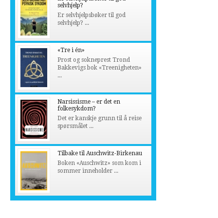
selvhjelp?
Er selvhjelpsbøker til god
selvhjelp? ...
«Tre i én»
Prost og sokneprest Trond
Bakkevigs bok «Treenigheten»
...
Narsissisme – er det en
folkesykdom?
Det er kanskje grunn til å reise
spørsmålet ...
Tilbake til Auschwitz-Birkenau
Boken «Auschwitz» som kom i
sommer inneholder ...