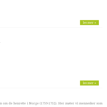
les mer »
r
les mer »
n om de henrette i Norge (1759-1752). Her møter vi mennesker som