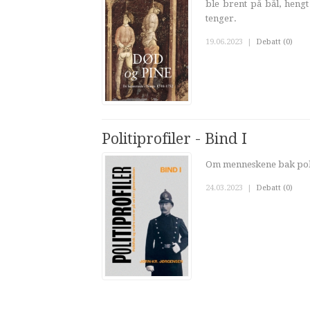
ble brent på bål, heng
tenger.
19.06.2023
|
Debatt (0)
Politiprofiler - Bind I
Om menneskene bak polit
24.03.2023
|
Debatt (0)