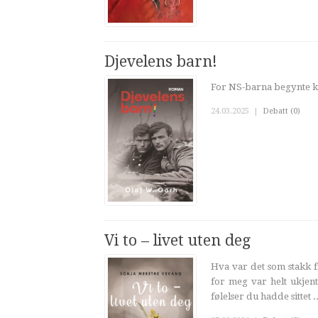
Djevelens barn!
For NS-barna begynte kri
24.03.2025
|
Debatt (0)
Vi to – livet uten deg
Hva var det som stakk f
for meg var helt ukjen
følelser du hadde sittet ..