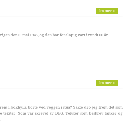
les mer »
gen den 8. mai 1945, og den har foreløpig vart i rundt 80 år.
les mer »
rem i bokhylla borte ved veggen i stua? Sakte dro jeg frem det som
te tekster. Som var skrevet av DEG. Tekster som beskrev tanker og
.