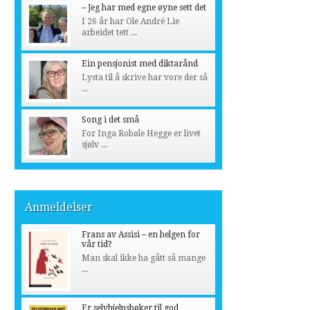
– Jeg har med egne øyne sett det
I 26 år har Ole André Lie
arbeidet tett ...
Ein pensjonist med diktarånd
Lysta til å skrive har vore der så
...
Song i det små
For Inga Robøle Hegge er livet
sjølv ...
Anmeldelser
Frans av Assisi – en helgen for
vår tid?
Man skal ikke ha gått så mange
...
Er selvhjelpsbøker til god