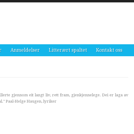
r
Anmeldelser
Litterært spaltet
Kontakt oss
illerte gjennom eit langt liv, rett fram, gjenkjennelege. Dei er laga av
l." Paal-Helge Haugen, lyriker