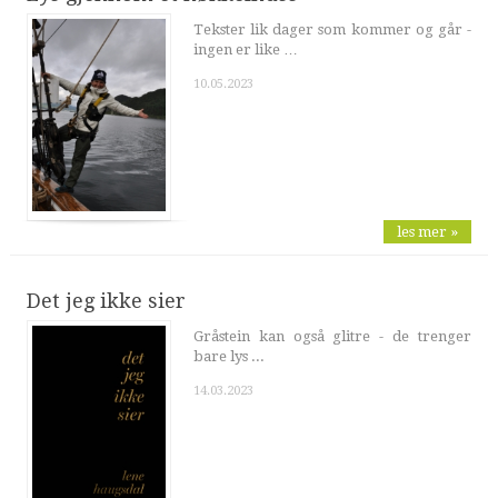
Tekster lik dager som kommer og går -
ingen er like …
10.05.2023
les mer »
Det jeg ikke sier
Gråstein kan også glitre - de trenger
bare lys ...
14.03.2023