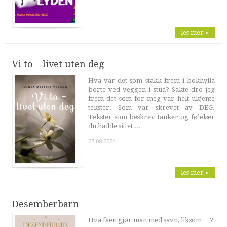
les mer »
Vi to – livet uten deg
Hva var det som stakk frem i bokhylla
borte ved veggen i stua? Sakte dro jeg
frem det som for meg var helt ukjente
tekster. Som var skrevet av DEG.
Tekster som beskrev tanker og følelser
du hadde sittet ...
27.08.2024
les mer »
Desemberbarn
Hva faen gjør man med savn, liksom …?