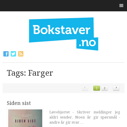
Tags: Farger
‹
›
1
2
Siden sist
Løvehjertet - Skriver meldinger jeg
aldri sender. Noen år gir spørsmål -
andre år gir svar …