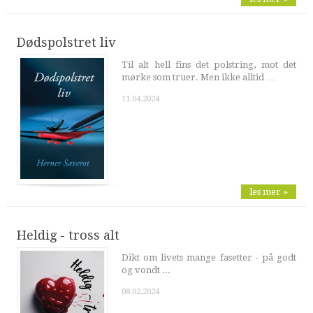
Dødspolstret liv
Til alt hell fins det polstring, mot det
mørke som truer. Men ikke alltid …
11.04.2024
les mer »
Heldig - tross alt
Dikt om livets mange fasetter - på godt
og vondt ...
08.02.2024