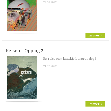
29.06.2022
les mer »
Reisen - Opplag 2
En reise som kanskje berører deg?
21.02.2022
les mer »