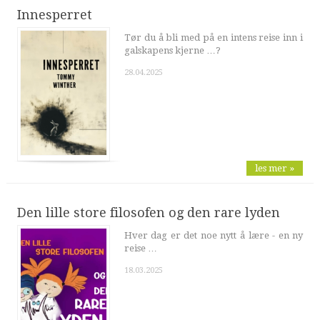
Innesperret
Tør du å bli med på en intens reise inn i
galskapens kjerne …?
28.04.2025
les mer »
Den lille store filosofen og den rare lyden
Hver dag er det noe nytt å lære - en ny
reise …
18.03.2025