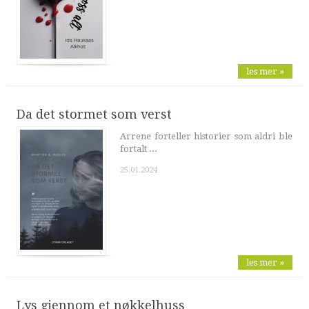
les mer »
Da det stormet som verst
Arrene forteller historier som aldri ble
fortalt ...
25.01.2024
les mer »
Lys gjennom et nøkkelhuss