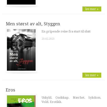
les mer »
Men størst av alt, Styggen
En gripende reise fra start til slutt
20.02.2023
les mer »
Eros
Uskyld. Ondskap. Nærhet. Sykdom.
Vold. Erotikk.