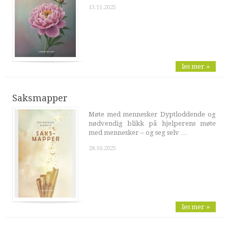
13.11.2025
les mer »
Saksmapper
Møte med mennesker Dyptloddende og
nødvendig blikk på hjelperens møte
med mennesker – og seg selv …
28.10.2025
les mer »