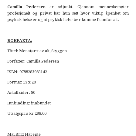
Camilla Pedersen
er adjunkt. Gjennom menneskemøter
profesjonelt og privat har hun sett hvor viktig åpenhet om
psykisk helse er og at psykisk helse bør komme framfor alt.
BOKFAKTA:
Tittel: Men størst av alt, Styggen
Forfatter: Camilla Pedersen
ISBN: 9788283983142
Format: 13 x 20
Antall sider: 80
Innbinding: innbundet
Utsalgspris kr 298.00
Mai Britt Hareide