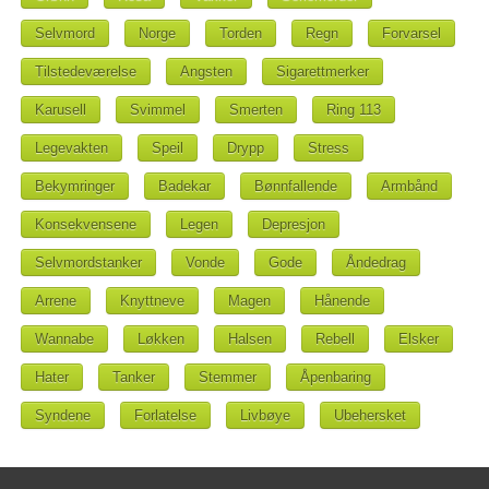
Selvmord
Norge
Torden
Regn
Forvarsel
Tilstedeværelse
Angsten
Sigarettmerker
Karusell
Svimmel
Smerten
Ring 113
Legevakten
Speil
Drypp
Stress
Bekymringer
Badekar
Bønnfallende
Armbånd
Konsekvensene
Legen
Depresjon
Selvmordstanker
Vonde
Gode
Åndedrag
Arrene
Knyttneve
Magen
Hånende
Wannabe
Løkken
Halsen
Rebell
Elsker
Hater
Tanker
Stemmer
Åpenbaring
Syndene
Forlatelse
Livbøye
Ubehersket