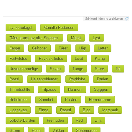
Stikkord i denne artikkelen
Lyrikkforlaget
Camilla Pedersen
"Men størst av alt - Styggen"
Mørkt
Lyst
Farger
Gråtoner
Tårer
Håp
Latter
Fortvilelse
Psykisk helse
Livet
Kamp
Uoverkommelige
Skyen
Tunge
Store
Rå
Poesi
Helseproblemer
Psykiske
Døden
Tilfredsstille
Tilpasse
Harmoni
Styggen
Refleksjon
Sannhet
Pusten
Herredømme
Lidenskap
Sinne
Raseri
Blod
Mersmak
SabotørByrden
Fremtiden
Rød
Lilla
Grønn
Rosa
Vakker
Seriemorder