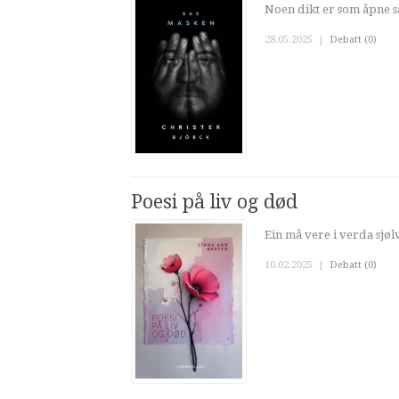
Noen dikt er som åpne 
28.05.2025
|
Debatt (0)
Poesi på liv og død
Ein må vere i verda sjølv n
10.02.2025
|
Debatt (0)