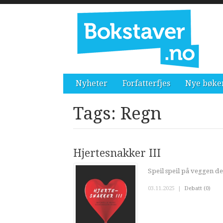
Nyheter
Forfatterfjes
Nye bøke
Tags: Regn
Hjertesnakker III
Speil speil på veggen de
03.11.2025
|
Debatt (0)