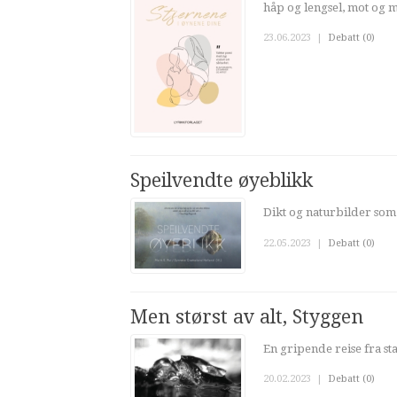
håp og lengsel, mot og mi
23.06.2023
|
Debatt (0)
Speilvendte øyeblikk
Dikt og naturbilder som
22.05.2023
|
Debatt (0)
Men størst av alt, Styggen
En gripende reise fra start
20.02.2023
|
Debatt (0)