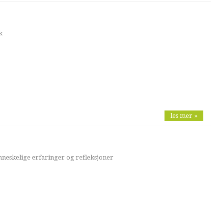
k
les mer »
neskelige erfaringer og refleksjoner