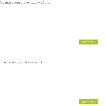
sår, andre som myke pust av håp …
les mer »
år ho ikkje er til å vere til i ...
les mer »