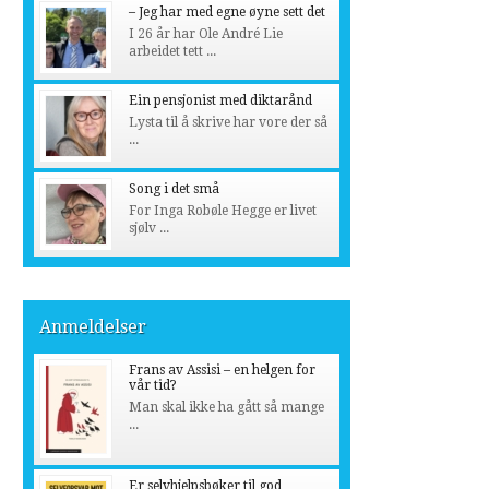
– Jeg har med egne øyne sett det
I 26 år har Ole André Lie
arbeidet tett ...
Ein pensjonist med diktarånd
Lysta til å skrive har vore der så
...
Song i det små
For Inga Robøle Hegge er livet
sjølv ...
Anmeldelser
Frans av Assisi – en helgen for
vår tid?
Man skal ikke ha gått så mange
...
Er selvhjelpsbøker til god