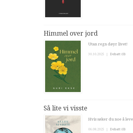
Himmel over jord
Utan regn døyr livet!
30.10.2025
|
Debatt (0)
Så lite vi visste
Hvis søker du noe å leve
06.08.2025
|
Debatt (0)