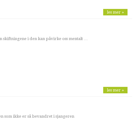
les mer »
 skiftningene i den kan påvirke oss mentalt …
les mer »
den som ikke er så bevandret i sjangeren