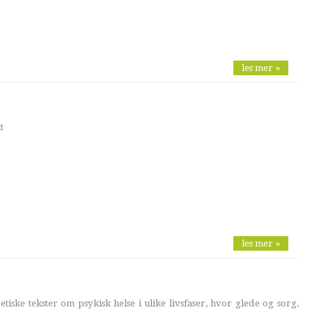
les mer »
t
les mer »
tiske tekster om psykisk helse i ulike livsfaser, hvor glede og sorg,