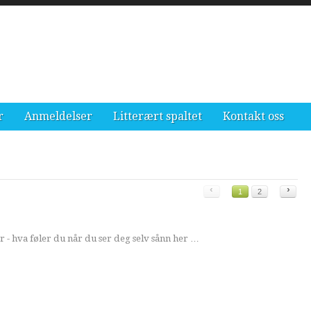
r
Anmeldelser
Litterært spaltet
Kontakt oss
‹
›
1
2
r - hva føler du når du ser deg selv sånn her …