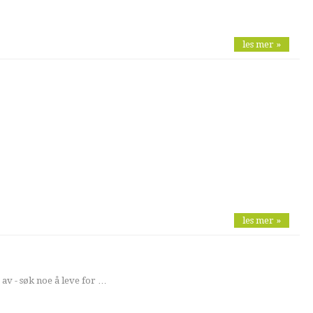
les mer »
les mer »
 av - søk noe å leve for …