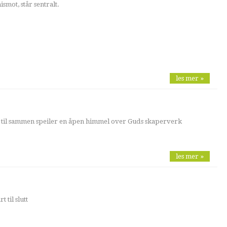
smot, står sentralt.
les mer »
 til sammen speiler en åpen himmel over Guds skaperverk
les mer »
 til slutt