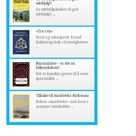
selvhjelp?
Er selvhjelpsbøker til god
selvhjelp? ...
«Tre i én»
Prost og sokneprest Trond
Bakkevigs bok «Treenigheten»
...
Narsissisme – er det en
folkesykdom?
Det er kanskje grunn til å reise
spørsmålet ...
Tilbake til Auschwitz-Birkenau
Boken «Auschwitz» som kom i
sommer inneholder ...