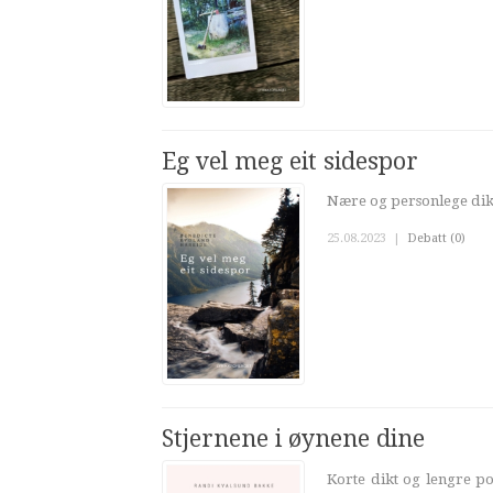
Eg vel meg eit sidespor
Nære og personlege dik
25.08.2023
|
Debatt (0)
Stjernene i øynene dine
Korte dikt og lengre poe