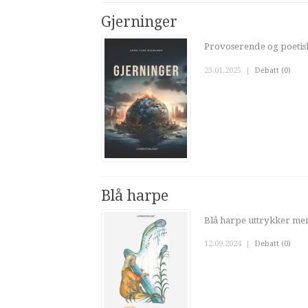
Gjerninger
Provoserende og poetis
23.01.2025
|
Debatt (0)
Blå harpe
Blå harpe uttrykker men
12.09.2024
|
Debatt (0)