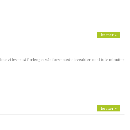
les mer »
time vi lever så forlenges vår forventede levealder med tolv minutter
les mer »