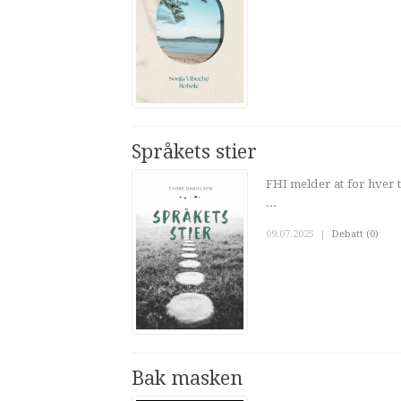
Språkets stier
FHI melder at for hver 
...
09.07.2025
|
Debatt (0)
Bak masken