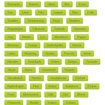
Romaner
Barnet
Slitne
Mor
Favn
Sov
Liten
Pike
Lopper
Nær
Falle
Snubler
Steinbæring
Regn
Naqtten
Regndråper
Våkenatt
Trebenk
Hammer
Sag
Mørke
Lys
Musikken
Pappa
Mamma
Trange
Støttebjelke
Humor
Latter
Røyking
Vinden
Fossen
Veien
Høstløv
Jordskjelv
Solen
Bølger
Truende
Skyer
Alene
Virvelvind
Ungefri
Skvallerkål
Søstre
Vandalisme
Elefant
Kjøleskapet
Flue
Anker
Bulldoser
Elsker
Fred
Mennesket
Stilk
Ord
Ørene
Pinneved
Minibil
Katten
Sofaen