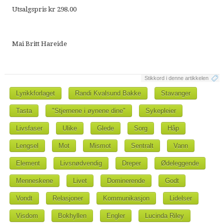
Utsalgspris kr 298.00
Mai Britt Hareide
Stikkord i denne artikkelen
Lyrikkforlaget
Randi Kvalsund Bakke
Stavanger
Tasta
"Stjernene i øynene dine"
Sykepleier
Livsfaser
Ulike
Glede
Sorg
Håp
Lengsel
Mot
Mismot
Sentralt
Vann
Element
Livsnødvendig
Dreper
Ødeleggende
Menneskene
Livet
Dominerende
Godt
Vondt
Relasjoner
Kommunikasjon
Lidelser
Visdom
Bokhyllen
Engler
Lucinda Riley