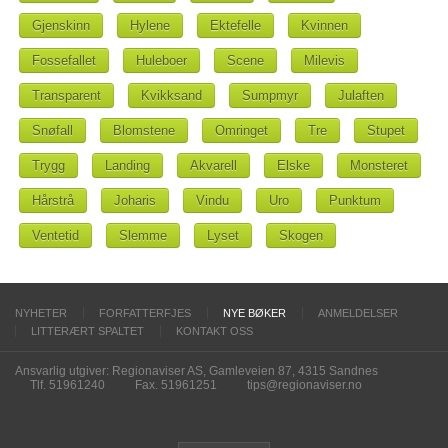
Gjenskinn
Hylene
Ektefelle
Kvinnen
Fossefallet
Huleboer
Scene
Milevis
Transparent
Kvikksand
Sumpmyr
Julaften
Snøfall
Blomstene
Omringet
Tre
Stupet
Trygg
Landing
Akvarell
Elske
Monsteret
Hårstrå
Joharis
Vindu
Uro
Punktum
Ventetid
Slemme
Lyset
Skogen
NYHETER
FORFATTERFJES
NYE BØKER
ANMELDELSER
LITTERÆRT SPALTET
KONTAKT OSS
Ansvarlig utgiver: Regionaviser AS, Gamleveien 87, 4315 Sandnes
Tlf. 51961240
Fax. 51961251
tips@regionaviser.no