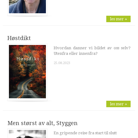
les mer »
Høstdikt
Hvordan danner vi bildet av oss selv?
Utenfra eller innenfra?
25.08.2023
les mer »
Men størst av alt, Styggen
En gripende reise fra start til slutt