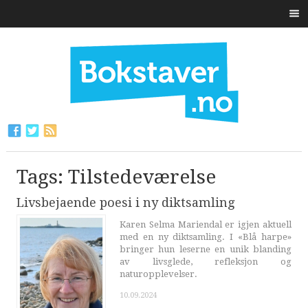
Tags: Tilstedeværelse
Livsbejaende poesi i ny diktsamling
Karen Selma Mariendal er igjen aktuell
med en ny diktsamling. I «Blå harpe»
bringer hun leserne en unik blanding
av livsglede, refleksjon og
naturopplevelser.
10.09.2024