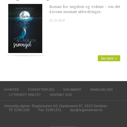
Roman for ungdom og voksne – om det
å trosse mentale utfordringer.
25.10.2019
les mer »
NYHETER
FORFATTERFJES
NYE BØKER
ANMELDELSER
LITTERÆRT SPALTET
KONTAKT OSS
Ansvarlig utgiver: Regionaviser AS, Gamleveien 87, 4315 Sandnes
Tlf. 51961240
Fax. 51961251
tips@regionaviser.no