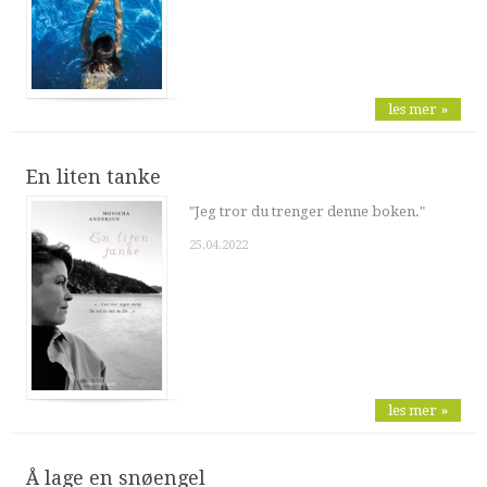
les mer »
En liten tanke
"Jeg tror du trenger denne boken."
25.04.2022
les mer »
Å lage en snøengel