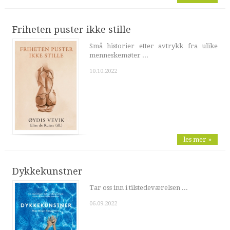
Friheten puster ikke stille
Små historier etter avtrykk fra ulike
menneskemøter ...
10.10.2022
les mer »
Dykkekunstner
Tar oss inn i tilstedeværelsen ...
06.09.2022