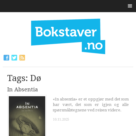
Tags: Dø
In Absentia
«In absentia» er et oppgjør med det som
har vært, det som er igjen og alle
spørsmålstegnene ved reisen videre.
10.11.2025