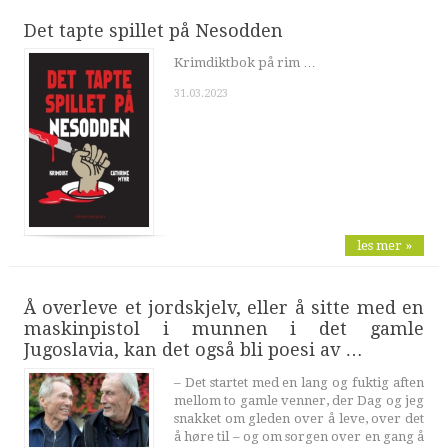
Det tapte spillet på Nesodden
Krimdiktbok på rim …
31.03.2023
les mer »
Å overleve et jordskjelv, eller å sitte med en
maskinpistol i munnen i det gamle
Jugoslavia, kan det også bli poesi av …
– Det startet med en lang og fuktig aften
mellom to gamle venner, der Dag og jeg
snakket om gleden over å leve, over det
å høre til – og om sorgen over en gang å