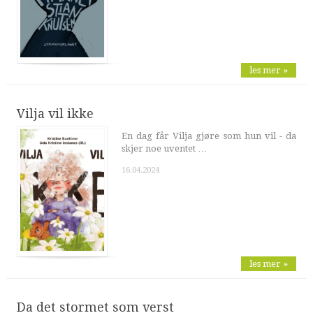
les mer »
Vilja vil ikke
En dag får Vilja gjøre som hun vil - da
skjer noe uventet …
16.04.2024
les mer »
Da det stormet som verst