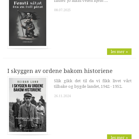
finner jo alltid veien hjem ...
08.07.2025
les mer »
I skyggen av ordene bakom historiene
Slik gikk det til da vi fikk livet vårt
tilbake og bygde landet, 1942 - 1952.
26.11.2024
les mer »