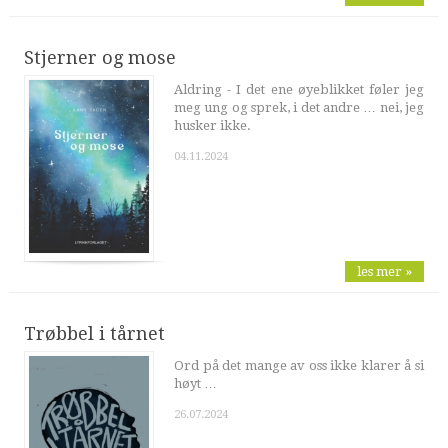
Stjerner og mose
Aldring - I det ene øyeblikket føler jeg
meg ung og sprek, i det andre … nei, jeg
husker ikke.
04.11.2024
les mer »
Trøbbel i tårnet
Ord på det mange av oss ikke klarer å si
høyt …
26.07.2024