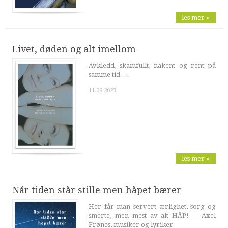
les mer »
Livet, døden og alt imellom
Avkledd, skamfullt, nakent og rent på
samme tid …
11.09.2023
les mer »
Når tiden står stille men håpet bærer
Her får man servert ærlighet, sorg og
smerte, men mest av alt HÅP! -– Axel
Frønes, musiker og lyriker