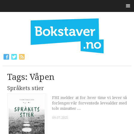
Tags: Våpen
Språkets stier
FHI melder at for hver time vi lever så
forlenges vår forventede levealder med
tolv minutter ...
09.07.2025