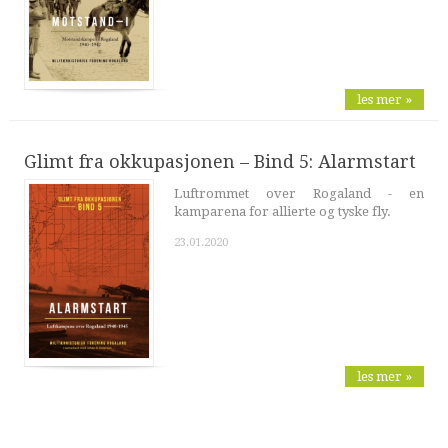
les mer »
Glimt fra okkupasjonen – Bind 5: Alarmstart
Luftrommet over Rogaland - en
kamparena for allierte og tyske fly.
23.01.2020
les mer »