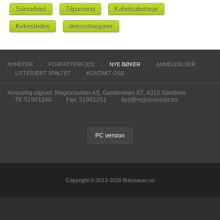
Samarbeid
Tilpasning
Kabelsabotasje
Kirkestriden
demostrasjoner
NYHETER
FORFATTERFJES
NYE BØKER
ANMELDELSER
LITTERÆRT SPALTET
KONTAKT OSS
Ansvarlig utgiver: Regionaviser AS, Gamleveien 87, 4315 Sandnes
Tlf. 51961240
Fax. 51961251
tips@regionaviser.no
PC version
Copyright © 2013-2026 Bokstaver.no