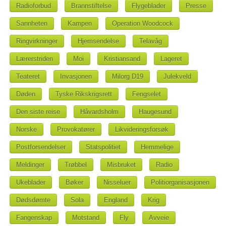
Radioforbud
Brannstiftelse
Flygeblader
Presse
Sannheten
Kampen
Operation Woodcock
Ringvirkninger
Hjemsendelse
Telavåg
Lærerstriden
Moi
Kristiansand
Lageret
Teateret
Invasjonen
Milorg D19
Julekveld
Døden
Tyske Rikskrigsrett
Fengselet
Den siste reise
Håvardsholm
Haugesund
Norske
Provokatører
Likvideringsforsøk
Postforsendelser
Statspolitiet
Hemmelige
Meldinger
Trøbbel
Misbruket
Radio
Ukeblader
Bøker
Nisseluer
Politiorganisasjonen
Dødsdømte
Sola
England
Krig
Fangenskap
Motstand
Fly
Avveie