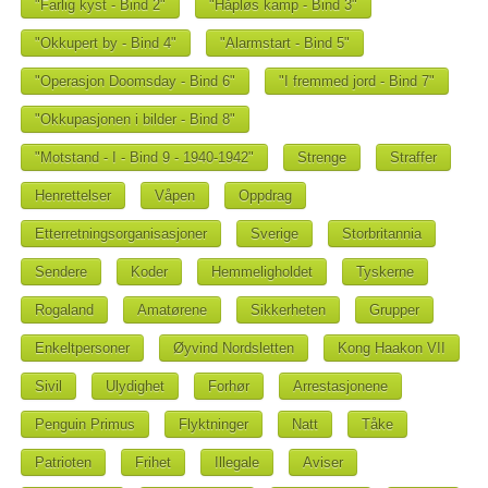
"Farlig kyst - Bind 2"
"Håpløs kamp - Bind 3"
"Okkupert by - Bind 4"
"Alarmstart - Bind 5"
"Operasjon Doomsday - Bind 6"
"I fremmed jord - Bind 7"
"Okkupasjonen i bilder - Bind 8"
"Motstand - I - Bind 9 - 1940-1942"
Strenge
Straffer
Henrettelser
Våpen
Oppdrag
Etterretningsorganisasjoner
Sverige
Storbritannia
Sendere
Koder
Hemmeligholdet
Tyskerne
Rogaland
Amatørene
Sikkerheten
Grupper
Enkeltpersoner
Øyvind Nordsletten
Kong Haakon VII
Sivil
Ulydighet
Forhør
Arrestasjonene
Penguin Primus
Flyktninger
Natt
Tåke
Patrioten
Frihet
Illegale
Aviser