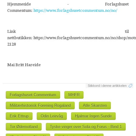
Hjemmeside - Forlagshuset
Commentum:
https://www.forlagshusetcommentum.no/no/
Link til
nettbutikken: https://www.forlagshusetcommentum.no/no/shop/mots
2128
Mai Britt Hareide
Stikkord i denne artikkelen
Forlagshuset Commentum
MHFR
Militærhistorisk Forening Rogaland
Atle Skarsten
Erik Ettrup
Odin Leirvåg
Hjalmar Ingen Sunde
Tor Ødemotland
Tyske vinger over Sola og Forus - Bind 1