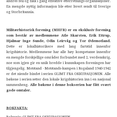
andres feil og fikk i gang effektive etterretnings-organisasjoner.
En mengde nyttig informasjon ble etter hvert sendt til Sverige
og Storbritannia.
Militærhistorisk forening (MHFR) er en eksklusiv forening
som består av medlemmene Atle Skarsten, Erik Ettrup,
Hjalmar Inge Sunde, Odin Leirvåg og Tor Ødemotland.
Dette er lokalhistorikere med lang fartstid innenfor
krigshistorie. Medlemmene har alle høy kompetanse innenfor
en mengde forskjellige områder forbundet med 2. verdenskrig,
noe som igjen gir en unik bredde i kunnskapen foreningen har
tilgjengelig. Motstand - Motstands-kampen i Rogaland 1940-1942
er det niende bindet i serien GLIMT FRA OKKUPASJONEN. Alle
bøkene i serien setter den lokale krigshistorien inn i en nasjonal
sammenheng.
Alle bøkene i denne bokserien har fått svært
gode omtaler.
BOKFAKTA:
Bokserie: GLIMT FRA OKKUPASJONEN