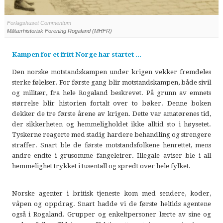
Forlagshuset Commentum
Militærhistorisk Forening Rogaland (MHFR)
Kampen for et fritt Norge har startet ...
Den norske motstandskampen under krigen vekker fremdeles
sterke følelser. For første gang blir motstandskampen, både sivil
og militær, fra hele Rogaland beskrevet. På grunn av emnets
størrelse blir historien fortalt over to bøker. Denne boken
dekker de tre første årene av krigen. Dette var amatørenes tid,
der sikkerheten og hemmeligholdet ikke alltid sto i høysetet.
Tyskerne reagerte med stadig hardere behandling og strengere
straffer. Snart ble de første motstandsfolkene henrettet, mens
andre endte i grusomme fangeleirer. Illegale aviser ble i all
hemmelighet trykket i tusentall og spredt over hele fylket.
Norske agenter i britisk tjeneste kom med sendere, koder,
våpen og oppdrag. Snart hadde vi de første heltids agentene
også i Rogaland. Grupper og enkeltpersoner lærte av sine og