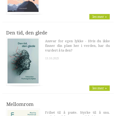
les mer »
Den tid, den glede
Ansvar for egen lykke - Hvis du ikke
finner din plass her i verden, har du
vurdert å ta den?
13.10.2025
les mer »
Mellomrom
Frihet til å puste. Styrke til å snu.