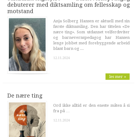
debuterer med diktsamling om fellesskap og
motstand
Anja Solberg Hansen er aktuell med sin
første diktsamling. Den har tittelen «De
nære ting». Som utdannet velferdsviter
og barnevernspedagog har Hansen
lenge jobbet med forebyggende arbeid
blant barn og ...
12.11.2024
les mer »
De nære ting
Ord ikke alltid er den eneste måten å si
fra på …
12.11.2024