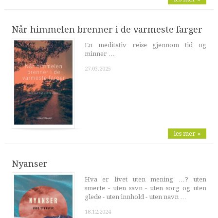
Når himmelen brenner i de varmeste farger
En meditativ reise gjennom tid og
minner …
27.03.2025
les mer »
Nyanser
Hva er livet uten mening …? uten
smerte - uten savn - uten sorg og uten
glede - uten innhold - uten navn …
18.12.2024