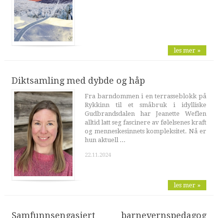
les mer »
Diktsamling med dybde og håp
Fra barndommen i en terrasseblokk på
Rykkinn til et småbruk i idylliske
Gudbrandsdalen har Jeanette Weflen
alltid latt seg fascinere av følelsenes kraft
og menneskesinnets kompleksitet. Nå er
hun aktuell ...
22.11.2024
les mer »
Samfunnsengasjert barnevernspedagog