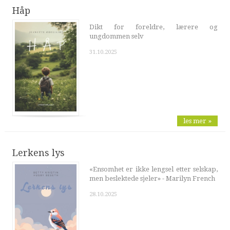
Håp
Dikt for foreldre, lærere og
ungdommen selv
31.10.2025
les mer »
Lerkens lys
«Ensomhet er ikke lengsel etter selskap,
men beslektede sjeler» - Marilyn French
28.10.2025