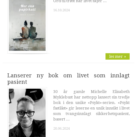
Ord til trøst når livet skjer ...
16.10.2024
les mer »
Lanserer ny bok om livet som innlagt
pasient
30 år gamle Michelle Elisabeth
Myklebust har nettopp lansert sin tredje
bok i den unike «Psykt»-serien. «Psykt
fastlåst» gir leserne en unik innsikt i livet
som tvangsinnlagt sikkerhetspasient,
basert ...
20.06.2024