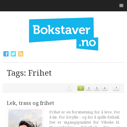
Tags: Frihet
‹
›
1
2
3
4
Lek, trass og frihet
Frihet er en forutsetning for å leve. For
å dø. For å trylle – og for å spille fotball.
Det er utgangspunktet for Vibeke H.