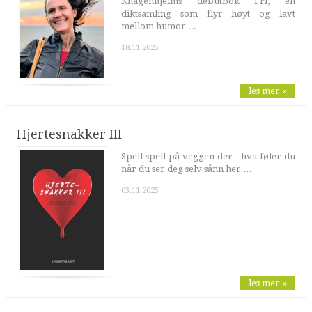
Knagenhjelms debutbok Fri, en
diktsamling som flyr høyt og lavt
mellom humor ...
18.11.2025
les mer »
Hjertesnakker III
Speil speil på veggen der - hva føler du
når du ser deg selv sånn her …
03.11.2025
les mer »