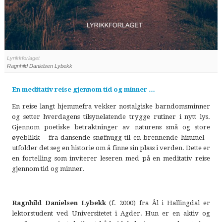
Lyrikkforlaget
Ragnhild Danielsen Lybekk
En meditativ reise gjennom tid og minner …
En reise langt hjemmefra vekker nostalgiske barndomsminner
og setter hverdagens tilsynelatende trygge rutiner i nytt lys.
Gjennom poetiske betraktninger av naturens små og store
øyeblikk – fra dansende snøfnugg til en brennende himmel –
utfolder det seg en historie om å finne sin plass i verden. Dette er
en fortelling som inviterer leseren med på en meditativ reise
gjennom tid og minner.
Ragnhild Danielsen Lybekk
(f. 2000) fra Ål i Hallingdal er
lektorstudent ved Universitetet i Agder. Hun er en aktiv og