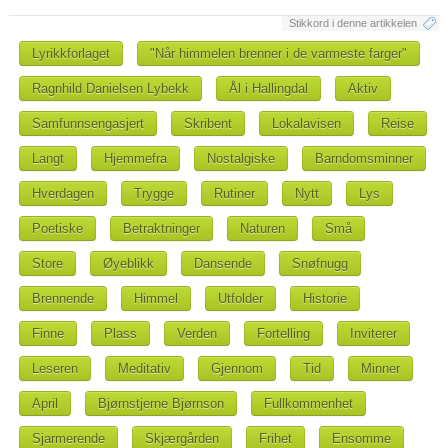
Stikkord i denne artikkelen
Lyrikkforlaget
"Når himmelen brenner i de varmeste farger"
Ragnhild Danielsen Lybekk
Ål i Hallingdal
Aktiv
Samfunnsengasjert
Skribent
Lokalavisen
Reise
Langt
Hjemmefra
Nostalgiske
Barndomsminner
Hverdagen
Trygge
Rutiner
Nytt
Lys
Poetiske
Betraktninger
Naturen
Små
Store
Øyeblikk
Dansende
Snøfnugg
Brennende
Himmel
Utfolder
Historie
Finne
Plass
Verden
Fortelling
Inviterer
Leseren
Meditativ
Gjennom
Tid
Minner
April
Bjørnstjerne Bjørnson
Fullkommenhet
Sjarmerende
Skjærgården
Frihet
Ensomme