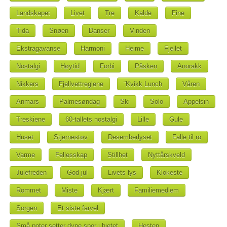
Landskapet
Livet
Tre
Kalde
Fine
Tida
Snøen
Danser
Vinden
Ekstragavanse
Harmoni
Heime
Fjellet
Nostalgi
Høytid
Forbi
Påsken
Anorakk
Nikkers
Fjellvettreglene
¨Kvikk Lunch
Våren
Anmars
Palmesøndag
Ski
Solo
Appelsin
Treskiene
60-tallets nostalgi
Lille
Gule
Huset
Stjernestøv
Desemberlyset
Falle til ro
Varme
Fellesskap
Stillhet
Nyttårskveld
Julefreden
God jul
Livets lys
Klokeste
Rommet
Miste
Kjært
Familiemedlem
Sorgen
Et siste farvel
Små poter setter dype spor i hjetet
Hesten