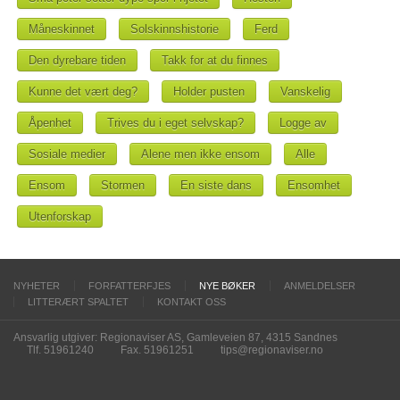
Måneskinnet
Solskinnshistorie
Ferd
Den dyrebare tiden
Takk for at du finnes
Kunne det vært deg?
Holder pusten
Vanskelig
Åpenhet
Trives du i eget selvskap?
Logge av
Sosiale medier
Alene men ikke ensom
Alle
Ensom
Stormen
En siste dans
Ensomhet
Utenforskap
NYHETER
FORFATTERFJES
NYE BØKER
ANMELDELSER
LITTERÆRT SPALTET
KONTAKT OSS
Ansvarlig utgiver: Regionaviser AS, Gamleveien 87, 4315 Sandnes
Tlf. 51961240
Fax. 51961251
tips@regionaviser.no