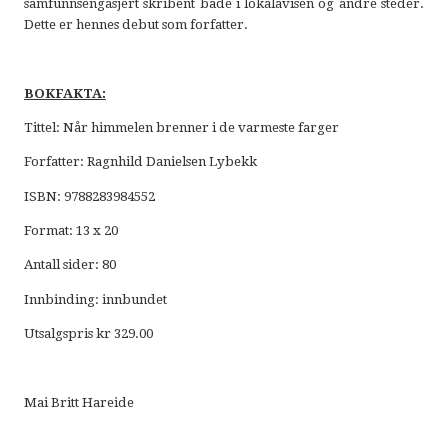
samfunnsengasjert skribent både i lokalavisen og andre steder.
Dette er hennes debut som forfatter.
BOKFAKTA:
Tittel: Når himmelen brenner i de varmeste farger
Forfatter: Ragnhild Danielsen Lybekk
ISBN: 9788283984552
Format: 13 x 20
Antall sider: 80
Innbinding: innbundet
Utsalgspris kr 329.00
Mai Britt Hareide