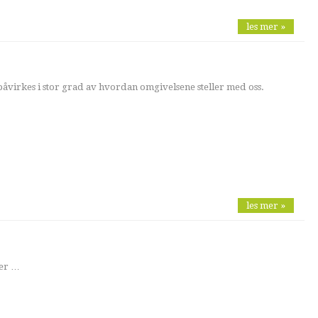
les mer »
påvirkes i stor grad av hvordan omgivelsene steller med oss.
les mer »
ger …