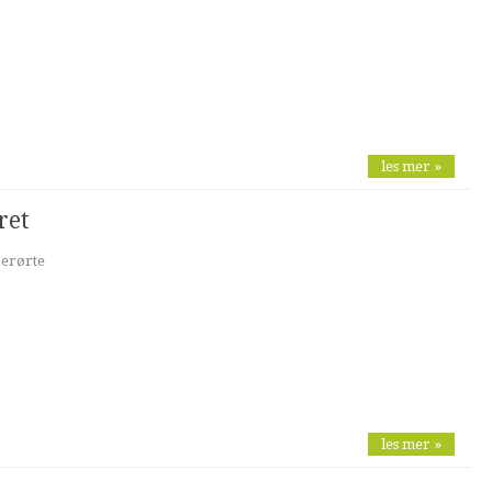
les mer »
ret
berørte
les mer »