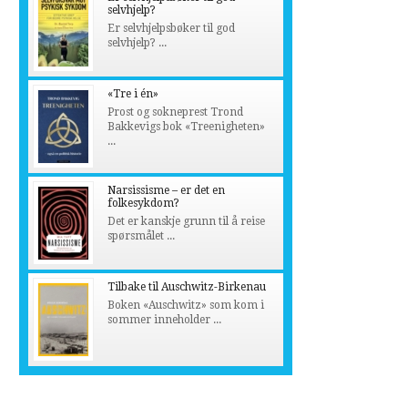
selvhjelp?
Er selvhjelpsbøker til god
selvhjelp? ...
«Tre i én»
Prost og sokneprest Trond
Bakkevigs bok «Treenigheten»
...
Narsissisme – er det en
folkesykdom?
Det er kanskje grunn til å reise
spørsmålet ...
Tilbake til Auschwitz-Birkenau
Boken «Auschwitz» som kom i
sommer inneholder ...