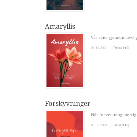
Amaryllis
Vår reise gjennom livet 
01.11.2024
|
Debatt (0)
Forskyvninger
Når forventningene sti
03.06.2024
|
Debatt (0)