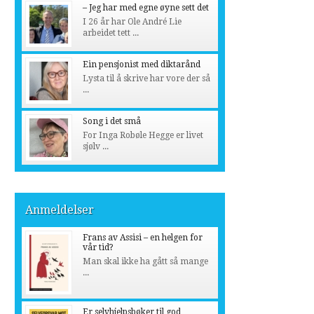
– Jeg har med egne øyne sett det
I 26 år har Ole André Lie
arbeidet tett ...
Ein pensjonist med diktarånd
Lysta til å skrive har vore der så
...
Song i det små
For Inga Robøle Hegge er livet
sjølv ...
Anmeldelser
Frans av Assisi – en helgen for
vår tid?
Man skal ikke ha gått så mange
...
Er selvhjelpsbøker til god