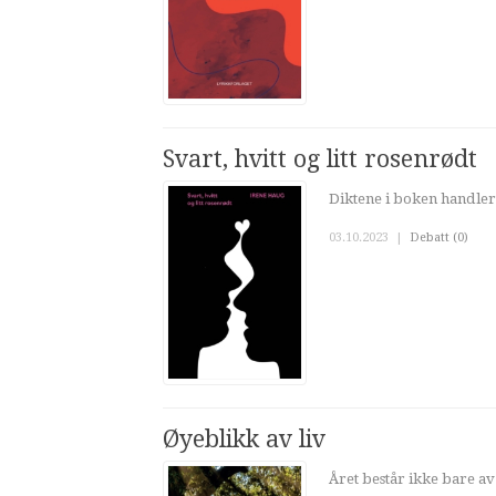
Svart, hvitt og litt rosenrødt
Diktene i boken handler
03.10.2023
|
Debatt (0)
Øyeblikk av liv
Året består ikke bare av