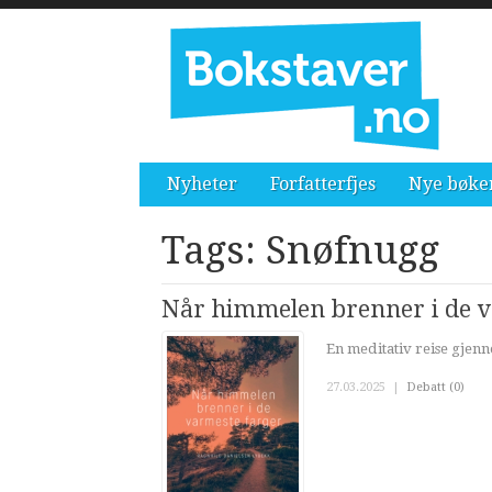
Nyheter
Forfatterfjes
Nye bøke
Tags: Snøfnugg
Når himmelen brenner i de v
En meditativ reise gjen
27.03.2025
|
Debatt (0)