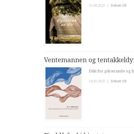
31.08.2023
|
Debatt (0)
Ventemannen og tentakkeldy
Dikt for pårørande og 
14.03.2023
|
Debatt (0)