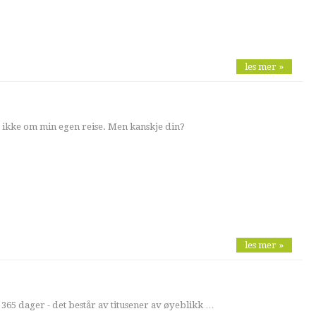
les mer »
 ikke om min egen reise. Men kanskje din?
les mer »
 365 dager - det består av titusener av øyeblikk …