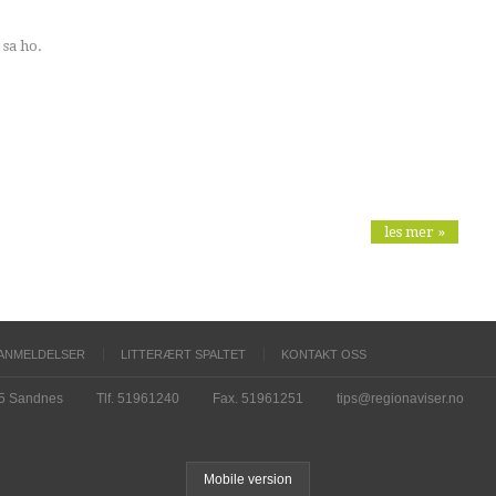
 sa ho.
les mer »
ANMELDELSER
LITTERÆRT SPALTET
KONTAKT OSS
15 Sandnes
Tlf. 51961240
Fax. 51961251
tips@regionaviser.no
Mobile version