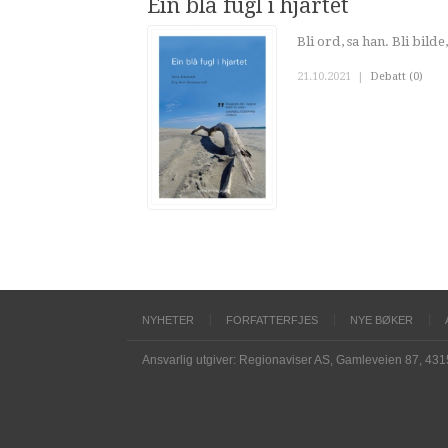
Ein blå fugl i hjartet
Bli ord, sa han. Bli bilde,
21.10.2021
|
Debatt (0)
NYHETER
FORFATTERFJES
NYE BØKER
Ansvarlig utgiver: Regionaviser AS, Gamleveien 87, 43