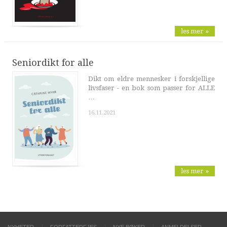
les mer »
Seniordikt for alle
Dikt om eldre mennesker i forskjellige
livsfaser - en bok som passer for ALLE
…
16.11.2021
les mer »