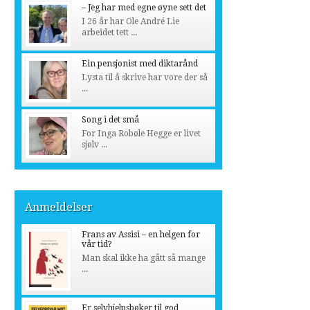
– Jeg har med egne øyne sett det
I 26 år har Ole André Lie
arbeidet tett ...
Ein pensjonist med diktarånd
Lysta til å skrive har vore der så
...
Song i det små
For Inga Robøle Hegge er livet
sjølv ...
Anmeldelser
Frans av Assisi – en helgen for
vår tid?
Man skal ikke ha gått så mange
...
Er selvhjelpsbøker til god