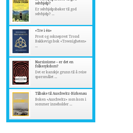
selvhjelp?
Er selvhjelpsbøker til god
selvhjelp? ...
«Tre i én»
Prost og sokneprest Trond
Bakkevigs bok «Treenigheten»
...
Narsissisme – er det en
folkesykdom?
Det er kanskje grunn til å reise
spørsmålet ...
Tilbake til Auschwitz-Birkenau
Boken «Auschwitz» som kom i
sommer inneholder ...