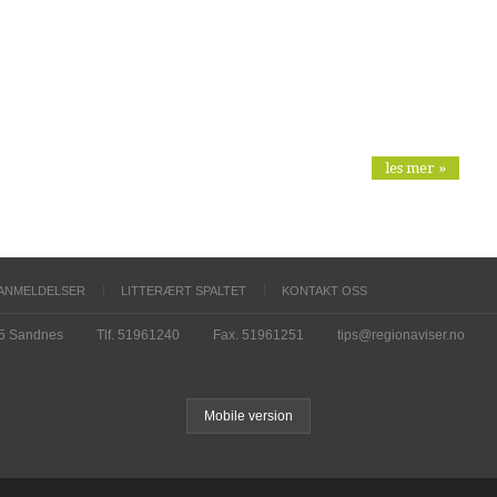
les mer »
ANMELDELSER
LITTERÆRT SPALTET
KONTAKT OSS
15 Sandnes
Tlf. 51961240
Fax. 51961251
tips@regionaviser.no
Mobile version