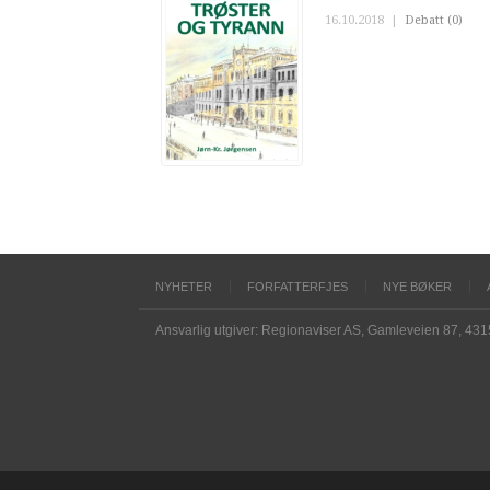
16.10.2018
|
Debatt (0)
NYHETER
FORFATTERFJES
NYE BØKER
Ansvarlig utgiver: Regionaviser AS, Gamleveien 87, 43