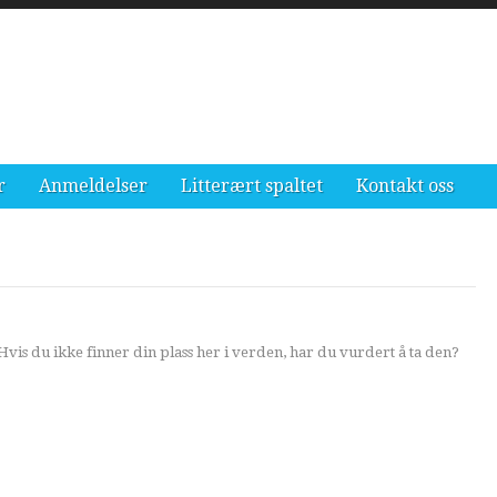
r
Anmeldelser
Litterært spaltet
Kontakt oss
Hvis du ikke finner din plass her i verden, har du vurdert å ta den?