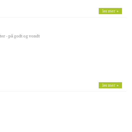
les mer »
ster - på godt og vondt
les mer »