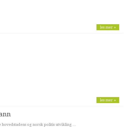
les mer »
les mer »
rann
de hovedstadens og norsk politis utvikling …