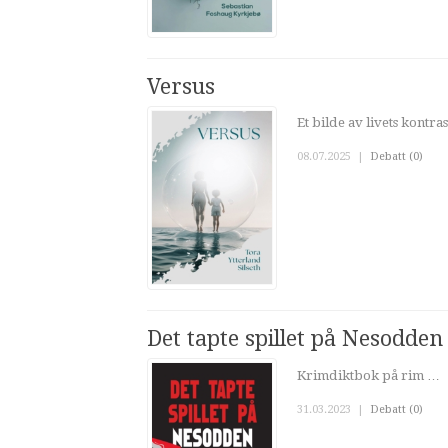
Versus
Et bilde av livets kontra
08.07.2025
|
Debatt (0)
Det tapte spillet på Nesodden
Krimdiktbok på rim …
31.03.2023
|
Debatt (0)