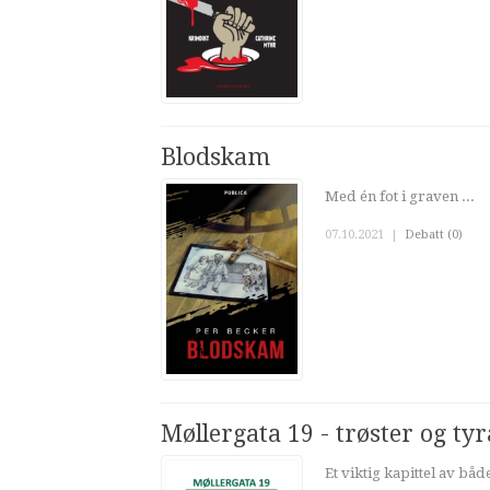
Blodskam
Med én fot i graven ...
07.10.2021
|
Debatt (0)
Møllergata 19 - trøster og ty
Et viktig kapittel av bå