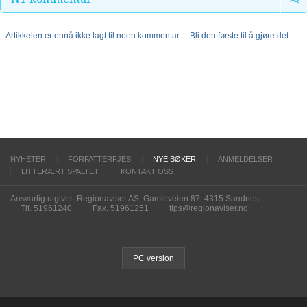
Artikkelen er ennå ikke lagt til noen kommentar ... Bli den første til å gjøre det.
NYHETER
FORFATTERFJES
NYE BØKER
ANMELDELSER
LITTERÆRT SPALTET
KONTAKT OSS
Ansvarlig utgiver: Regionaviser AS, Gamleveien 87, 4315 Sandnes
Tlf. 51961240
Fax. 51961251
tips@regionaviser.no
PC version