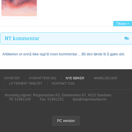
Tilbake »
NY kommentar
Artikkelen er ennå ikke lagt til noen kommentar ... Bli den første til å gjøre det.
NYHETER
FORFATTERFJES
NYE BØKER
ANMELDELSER
LITTERÆRT SPALTET
KONTAKT OSS
Ansvarlig utgiver: Regionaviser AS, Gamleveien 87, 4315 Sandnes
Tlf. 51961240
Fax. 51961251
tips@regionaviser.no
PC version