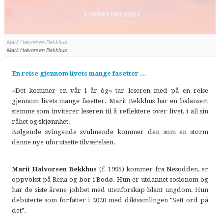
Marit Halvorsen Bekkhus
Marit Halvorsen Bekkhus
En reise gjennom livets mange fasetter …
«Det kommer en vår i år òg» tar leseren med på en reise
gjennom livets mange fasetter. Marit Bekkhus har en balansert
stemme som inviterer leseren til å reflektere over livet, i all sin
råhet og skjønnhet.
Bølgende svingende svulmende kommer den som en storm
denne nye uforutsette tilværelsen.
Marit Halvorsen Bekkhus
(f. 1995) kommer fra Nesodden, er
oppvokst på Rena og bor i Bodø. Hun er utdannet sosionom og
har de siste årene jobbet med utenforskap blant ungdom. Hun
debuterte som forfatter i 2020 med diktsamlingen "Sett ord på
det".