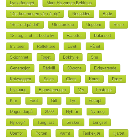
Lyrikkforlaget
Marit Halvorsen Bekkhus
"Det kommer en vår i år òg"
Nesodden
Bodø
"Sett ord på det"
Utenforskap
Ungdom
Reise
12 steg til et litt bedre liv
Fasetter
Balansert
Inviterer
Reflektere
Liveti
Råhet
Skjønnhet
Toget
Bokhylle
Snu
Generasjon
Rådvill
60-sone
Evigvarende
Knivseggen
Solen
Glans
Knust
Pære
Flyktning
Blomsterengen
Vei
Fristelse
Klar
Fasit
Gift
Lys
Fortapt
Dagen derpå
2000
Nytt år
Ny meg
Ny deg?
Tung last
Søsken
Lengsel
Utenfor
Porten
Varmt
Tankekjør
Hjartet