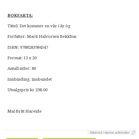
BOKFAKTA:
Tittel: Det kommer en vår i år òg
Forfatter: Marit Halvorsen Bekkhus
ISBN: 9788283984347
Format: 13 x 20
Antall sider: 80
Innbinding: innbundet
Utsalgspris kr 298.00
Mai Britt Hareide
Stikkord i denne artikkelen