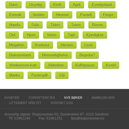
Dans
Usynlig
Kreft
April
Eventyrland
Eremitt
Verden
Himmel
Pastell
Finger
Handa
Sola
Tiden
Turen
Rosen
Ord
Hjem
Veien
Tapt
Kjærlighet
Megafon
Kontrast
Høsten
Livet
Drømmeland
Hemmeligheten
Biopolar?
Verdensrom-kart
Alderdom
Kaffepause
Kveld
Mørke
Puslespill
Vår
NYHETER
FORFATTERFJES
NYE BØKER
ANMELDELSER
LITTERÆRT SPALTET
KONTAKT OSS
Ansvarlig utgiver: Regionaviser AS, Gamleveien 87, 4315 Sandnes
Tlf. 51961240
Fax. 51961251
tips@regionaviser.no