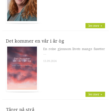
les mer »
Det kommer en vår i år òg
En reise gjennom livets mange fasetter
…
13.09.2024
les mer »
Tårer på strå