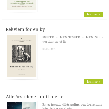
les mer »
Rekviem for en by
MØTER - MENNESKER - MENING -
verdien av et liv
03.06.2024
les mer »
Alle årstidene i mitt hjerte
En gripende diktsamling om forløsning,
håp, frihet og glede ...