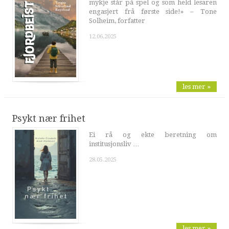
mykje står på spel og som held lesaren
engasjert frå første side!» – Tone
Solheim, forfatter
12.06.2025
les mer »
Psykt nær frihet
Ei rå og ekte beretning om
institusjonsliv …
28.05.2025
les mer »