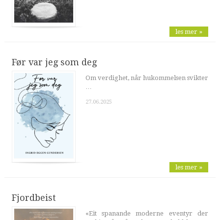
les mer »
Før var jeg som deg
Om verdighet, når hukommelsen svikter
…
27.06.2025
les mer »
Fjordbeist
«Eit spanande moderne eventyr der