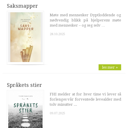
Saksmapper
Møte med mennesker Dyptloddende og
nødvendig blikk på hjelperens møte
med mennesker – og seg selv …
28.10.2025
les mer »
Språkets stier
FHI melder at for hver time vi lever så
forlenges vår forventede levealder med
tolv minutter ...
09.07.2025