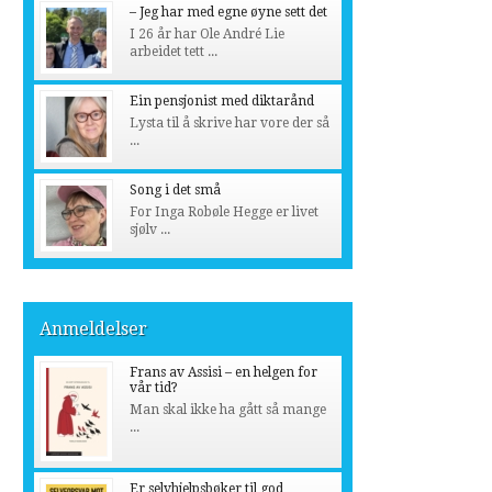
– Jeg har med egne øyne sett det
I 26 år har Ole André Lie
arbeidet tett ...
Ein pensjonist med diktarånd
Lysta til å skrive har vore der så
...
Song i det små
For Inga Robøle Hegge er livet
sjølv ...
Anmeldelser
Frans av Assisi – en helgen for
vår tid?
Man skal ikke ha gått så mange
...
Er selvhjelpsbøker til god