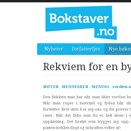
Nyheter
Forfatterfjes
Nye bøke
Rekviem for en b
MØTER - MENNESKER - MENING - verdien av 
Den følelsen man har når man føler verden br
Når man roper i motvind og lyden blir slu
fortsetter livet uten å se seg om, og du prøver 
raser. Når det føles som du er helt alene i
oppløsning. Det brølet som bygger seg opp. 
pusten trekkes dypt og urkraften velter ut!