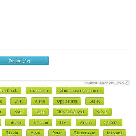
Debatt (0x)
Stikkord i denne artikkelen
Eva Barck
Trondheim
Samfunnsengasjement
nd
Livet
Alene
Oppløsning
Brølet
en
Byen
Rope
MotvindRådyret
Kalver
Sterke
Tsunami
Brøl
Vinden
Hjertene
Rasker
Myke
Poter
Revestreker
Markens