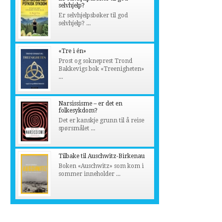
selvhjelp?
Er selvhjelpsbøker til god
selvhjelp? ...
«Tre i én»
Prost og sokneprest Trond
Bakkevigs bok «Treenigheten»
...
Narsissisme – er det en
folkesykdom?
Det er kanskje grunn til å reise
spørsmålet ...
Tilbake til Auschwitz-Birkenau
Boken «Auschwitz» som kom i
sommer inneholder ...