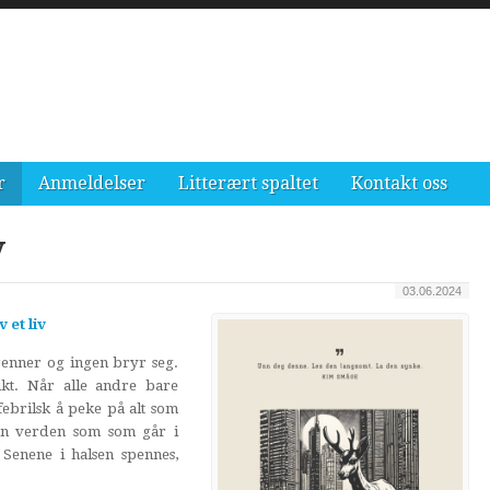
r
Anmeldelser
Litterært spaltet
Kontakt oss
y
03.06.2024
et liv
enner og ingen bryr seg.
kt. Når alle andre bare
febrilsk å peke på alt som
 en verden som som går i
Senene i halsen spennes,