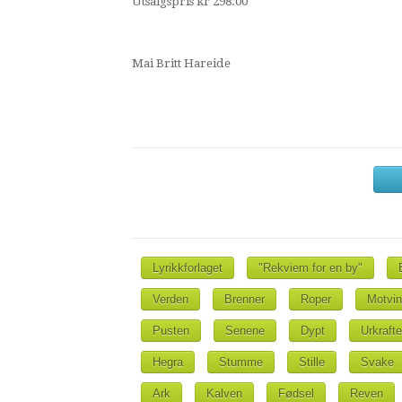
Utsalgspris kr 298.00
Mai Britt Hareide
Lyrikkforlaget
"Rekviem for en by"
Verden
Brenner
Roper
Motvi
Pusten
Senene
Dypt
Urkraft
Hegra
Stumme
Stille
Svake
Ark
Kalven
Fødsel
Reven