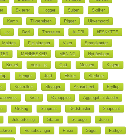
er
Skjærer
Hogger
Sulten
Skriker
Kamp
Tilværelsen
Pigger
Ukvemsord
Liv
Død
Trusselen
ALDRI
bESKYTTE
Makten
Fjellskrenter
Viker
Strandkanter
TER
MENNESKER
MENING
Nyttårsbarn
Barnet
Veiskillet
Gutt
Mannen
Krigere
Tap
Penger
Jord
Elsker
Sterkere
t
Kontrollert
Skyggen
Akasietreet
Bryllup
kaperverk
Kiste
Øyhopping
Aggregattitilstander
en
Ordkrig
Snapmat
Dødstrusler
Snapchat
Julefortelling
Staten
Scrooge
Julen
atkøen
Rentehevinger
Priser
Stiger
Fattige