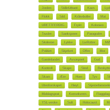
Jorden
StilleUrbant
Kaos
Lyd
Flokk
Sild
Kråkeboller
Mat
URETTFERDIG
Frykt
Kolonien
Trusler
Sanksjoner
Paragrafer
Skrikene
Lykke
LivRotter
MØ
Politiet
Skjelvet
Offer
Mor
Gamlelandet
Avvæpnet
Gud
Kontroll
Skape
Sted
Beskytte
Skam
Ære
Hore
Tyv
S
Utenforskapet
Høyt
Stjernehimmel
Middagsprat
Konsekvens
Flaggdag
YSL-veske
Sult
Holocaust
M