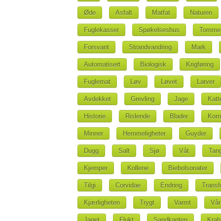
Øde
Asfalt
Matfat
Naturen
Fuglekasser
Spøkelseshus
Tomme
Forsvant
Strandvandring
Mark
Automatisert
Biologisk
Krigføring
Fuglemat
Løv
Løvet
Larver
Avdekket
Grevling
Jage
Katt
Historie
Rislende
Blader
Korn
Minner
Hemmeligheter
Guyder
Dugg
Salt
Sjø
Våt
Tan
Kjemper
Kollene
Biebolsonater
Tilgi
Corvidae
Endring
Transf
Kjærligheten
Trygt
Varmt
Vår
Jaget
Flukt
Sandkanten
Krab