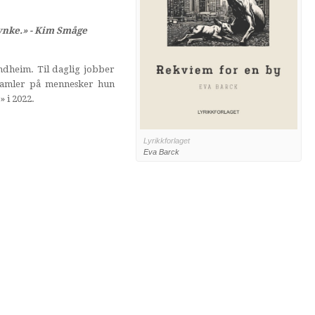
ynke.» - Kim Småge
ndheim. Til daglig jobber
 samler på mennesker hun
 i 2022.
Lyrikkforlaget
Eva Barck