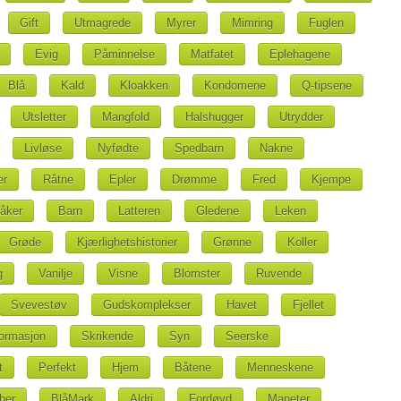
Gift
Utmagrede
Myrer
Mimring
Fuglen
Evig
Påminnelse
Matfatet
Eplehagene
Blå
Kald
Kloakken
Kondomene
Q-tipsene
Utsletter
Mangfold
Halshugger
Utrydder
Livløse
Nyfødte
Spedbarn
Nakne
er
Råtne
Epler
Drømme
Fred
Kjempe
åker
Barn
Latteren
Gledene
Leken
Grøde
Kjærlighetshistorier
Grønne
Koller
g
Vanilje
Visne
Blomster
Ruvende
Svevestøv
Gudskomplekser
Havet
Fjellet
ormasjon
Skrikende
Syn
Seerske
t
Perfekt
Hjem
Båtene
Menneskene
ber
BlåMark
Aldri
Fordøyd
Maneter