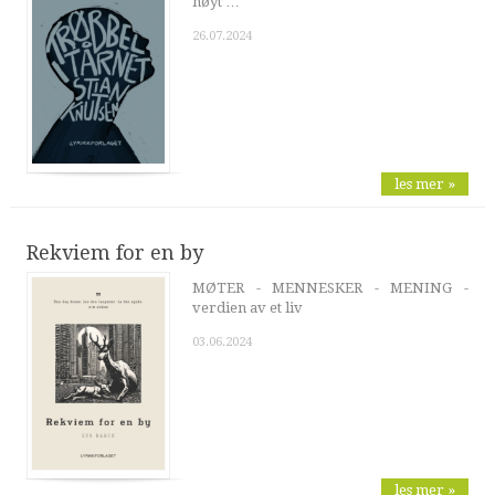
høyt …
26.07.2024
les mer »
Rekviem for en by
MØTER - MENNESKER - MENING -
verdien av et liv
03.06.2024
les mer »