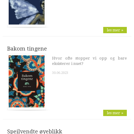
les mer »
Bakom tingene
Hvor ofte stopper vi opp og bare
eksisterer i nuet?
30.06.2023
les mer »
Speilvendte øyeblikk