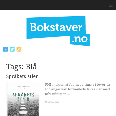
Tags: Blå
Språkets stier
FHI melder at for hver time vi lever så
forlenges vår forventede levealder med
tolv minutter ...
09.07.2025