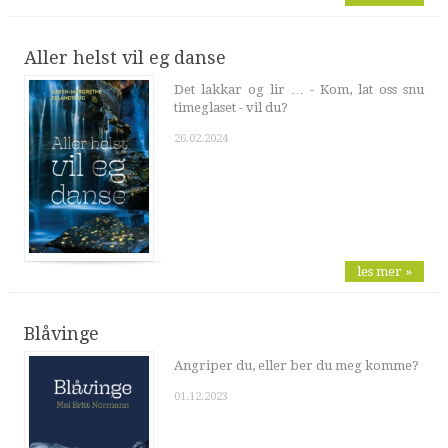
Aller helst vil eg danse
Det lakkar og lir … - Kom, lat oss snu
timeglaset - vil du?
26.02.2024
les mer »
Blåvinge
Angriper du, eller ber du meg komme?
01.12.2023