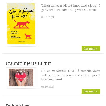
Tilhørlighet Å bli tatt imot med glede - å
gi hverandre nærhet og være til stede
05.03.2024
les mer »
Fra mitt hjerte til ditt
Du er verdifull! Husk å fortelle dette
videre til personen du møter i speilet
hver morgen!
05.10.2023
les mer »
Folk og livet