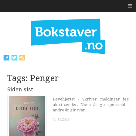
Tags: Penger
Siden sist
Løvehjertet - Skriver meldinger jeg
aldri sender. Noen år gir spørsmål -
andre år gir svar …
13.11.2025