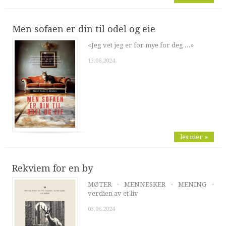
Men sofaen er din til odel og eie
«Jeg vet jeg er for mye for deg ...»
13.06.2024
les mer »
Rekviem for en by
MØTER - MENNESKER - MENING -
verdien av et liv
03.06.2024