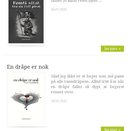
finner jo alltid veien hjem ...
08.07.2025
les mer »
En dråpe er nok
Glad jeg ikke er et beger som må passe
på alle vanndråpene. Alltid trist å se når
en dråpe faller så dypt at begeret
renner over.
24.01.2025
les mer »