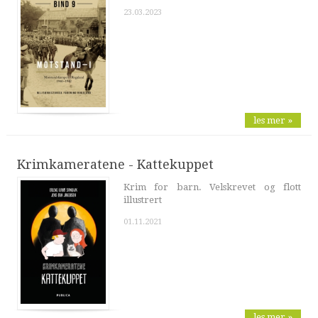
23.03.2023
les mer »
Krimkameratene - Kattekuppet
Krim for barn. Velskrevet og flott
illustrert
01.11.2021
les mer »