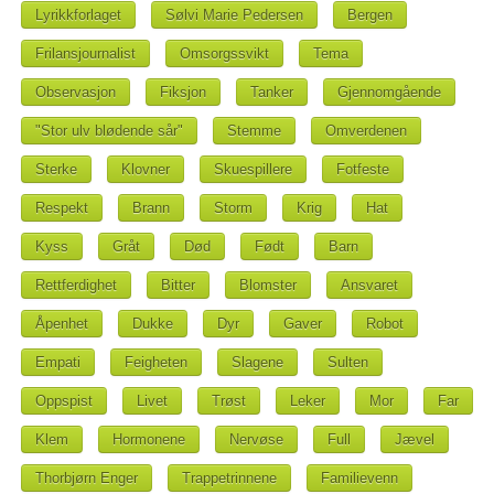
Lyrikkforlaget
Sølvi Marie Pedersen
Bergen
Frilansjournalist
Omsorgssvikt
Tema
Observasjon
Fiksjon
Tanker
Gjennomgående
"Stor ulv blødende sår"
Stemme
Omverdenen
Sterke
Klovner
Skuespillere
Fotfeste
Respekt
Brann
Storm
Krig
Hat
Kyss
Gråt
Død
Født
Barn
Rettferdighet
Bitter
Blomster
Ansvaret
Åpenhet
Dukke
Dyr
Gaver
Robot
Empati
Feigheten
Slagene
Sulten
Oppspist
Livet
Trøst
Leker
Mor
Far
Klem
Hormonene
Nervøse
Full
Jævel
Thorbjørn Enger
Trappetrinnene
Familievenn