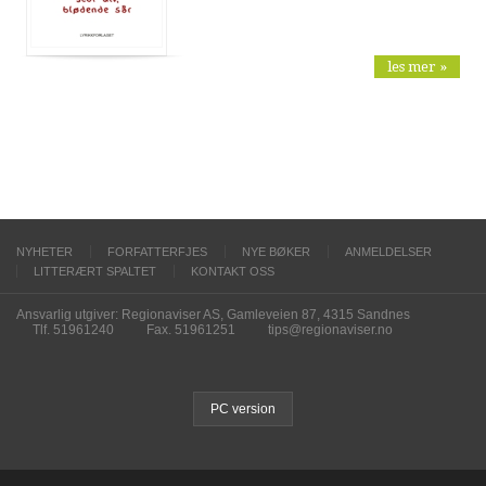
les mer »
NYHETER
FORFATTERFJES
NYE BØKER
ANMELDELSER
LITTERÆRT SPALTET
KONTAKT OSS
Ansvarlig utgiver: Regionaviser AS, Gamleveien 87, 4315 Sandnes
Tlf. 51961240
Fax. 51961251
tips@regionaviser.no
PC version